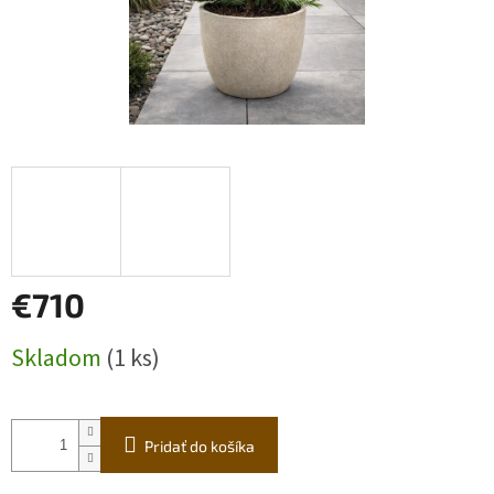
€710
Jednotková
Skladom
(1 ks)
cena:
Pridať do košíka