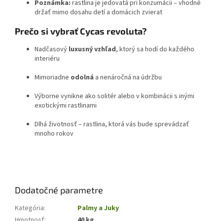
Poznámka:
rastlina je jedovatá pri konzumácii – vhodné
držať mimo dosahu detí a domácich zvierat
Prečo si vybrať Cycas revoluta?
Nadčasový
luxusný vzhľad
, ktorý sa hodí do každého
interiéru
Mimoriadne
odolná
a nenáročná na údržbu
Výborne vynikne ako solitér alebo v kombinácii s inými
exotickými rastlinami
Dlhá životnosť – rastlina, ktorá vás bude sprevádzať
mnoho rokov
Dodatočné parametre
Kategória
:
Palmy a Juky
Hmotnosť
:
40 kg