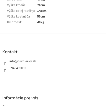
Výška kmeňa
:
76cm
Výška celej rastliny
:
145cm
Výška kvetináča
:
55cm
Hmotnosť
:
40kg
Z
á
p
ä
Kontakt
t
info
@
olivovniky.sk
i
e
0940499890
Informácie pre vás