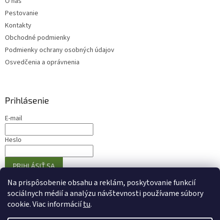
O nás
Pestovanie
Kontakty
Obchodné podmienky
Podmienky ochrany osobných údajov
Osvedčenia a oprávnenia
Prihlásenie
E-mail
Heslo
PRIHLÁSIŤ SA
Nová registrácia
Zabudnuté heslo
Na prispôsobenie obsahu a reklám, poskytovanie funkcií
sociálnych médií a analýzu návštevnosti používame súbory
cookie. Viac informácií
tu
.