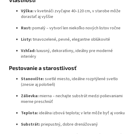
Vlastnosti
Výška:
v kvetináči zvyčajne 40–120 cm, v starobe môže
dorastať aj vyššie
Rast:
pomalý – vytvorí len niekoľko nových listov ročne
Listy:
tmavozelené, pevné, elegantne oblúkovité
Vzhľad:
luxusný, dekoratívny, ideálny pre moderné
interiéry
Pestovanie a starostlivosť
Stanovište:
svetlé miesto, ideálne rozptýlené svetlo
(znesie aj polotieň)
Zálievka:
mierna – nechajte substrát medzi polievaniami
mierne preschnúť
Teplota:
ideálna izbová teplota; v lete môže byť aj vonku
Substrát:
priepustný, dobre drenážovaný