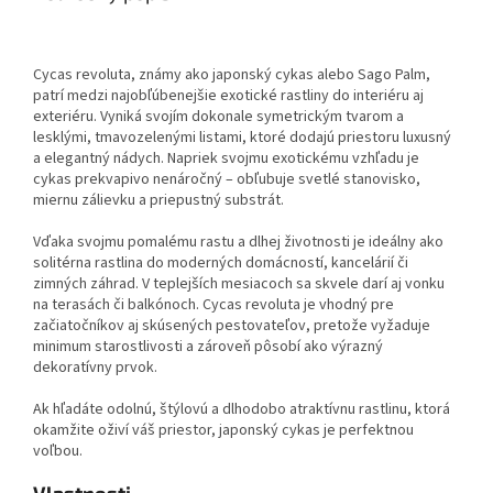
Cycas revoluta
, známy ako
japonský cykas
alebo
Sago Palm
,
patrí medzi najobľúbenejšie exotické rastliny do interiéru aj
exteriéru. Vyniká svojím dokonale symetrickým tvarom a
lesklými, tmavozelenými listami, ktoré dodajú priestoru luxusný
a elegantný nádych. Napriek svojmu exotickému vzhľadu je
cykas prekvapivo nenáročný – obľubuje svetlé stanovisko,
miernu zálievku a priepustný substrát.
Vďaka svojmu pomalému rastu a dlhej životnosti je ideálny ako
solitérna rastlina do moderných domácností, kancelárií či
zimných záhrad. V teplejších mesiacoch sa skvele darí aj vonku
na terasách či balkónoch.
Cycas revoluta
je vhodný pre
začiatočníkov aj skúsených pestovateľov, pretože vyžaduje
minimum starostlivosti a zároveň pôsobí ako výrazný
dekoratívny prvok.
Ak hľadáte odolnú, štýlovú a dlhodobo atraktívnu rastlinu, ktorá
okamžite oživí váš priestor, japonský cykas je perfektnou
voľbou.