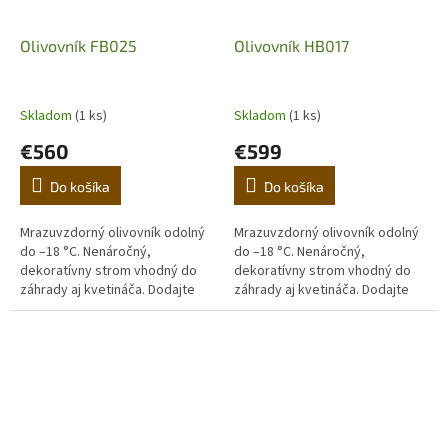
Olivovník FB025
Olivovník HB017
Skladom
(1 ks)
Skladom
(1 ks)
€560
€599
Do košíka
Do košíka
Mrazuvzdorný olivovník odolný
Mrazuvzdorný olivovník odolný
do –18 °C. Nenáročný,
do –18 °C. Nenáročný,
dekoratívny strom vhodný do
dekoratívny strom vhodný do
záhrady aj kvetináča. Dodajte
záhrady aj kvetináča. Dodajte
domovu stredomorskú
domovu stredomorskú
atmosféru. (Prvá fotografia je
atmosféru. (Prvá fotografia je
ilustračná,...
ilustračná,...