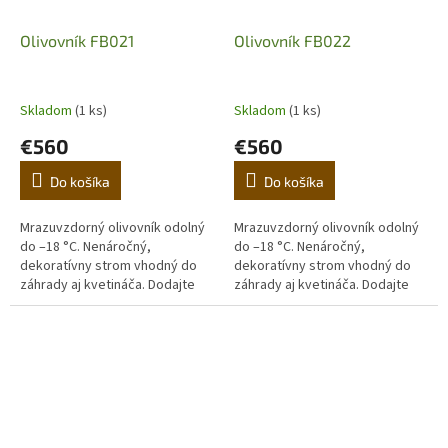
Olivovník FB021
Olivovník FB022
Skladom
(1 ks)
Skladom
(1 ks)
€560
€560
Do košíka
Do košíka
Mrazuvzdorný olivovník odolný
Mrazuvzdorný olivovník odolný
do –18 °C. Nenáročný,
do –18 °C. Nenáročný,
dekoratívny strom vhodný do
dekoratívny strom vhodný do
záhrady aj kvetináča. Dodajte
záhrady aj kvetináča. Dodajte
domovu stredomorskú
domovu stredomorskú
atmosféru. (Prvá fotografia je
atmosféru. (Prvá fotografia je
ilustračná,...
ilustračná,...