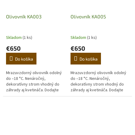
Olivovník KA003
Olivovník KA005
Skladom
(1 ks)
Skladom
(1 ks)
€650
€650
Do košíka
Do košíka
Mrazuvzdorný olivovník odolný
Mrazuvzdorný olivovník odolný
do –18 °C. Nenáročný,
do –18 °C. Nenáročný,
dekoratívny strom vhodný do
dekoratívny strom vhodný do
záhrady aj kvetináča. Dodajte
záhrady aj kvetináča. Dodajte
domovu stredomorskú
domovu stredomorskú
atmosféru. (Prvá fotografia je
atmosféru. (Prvá fotografia je
ilustračná,...
ilustračná,...