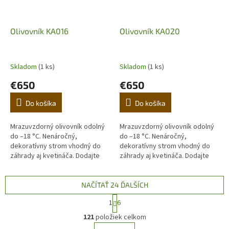
Olivovník KA016
Olivovník KA020
Skladom
(1 ks)
Skladom
(1 ks)
€650
€650
Do košíka
Do košíka
Mrazuvzdorný olivovník odolný
Mrazuvzdorný olivovník odolný
do –18 °C. Nenáročný,
do –18 °C. Nenáročný,
dekoratívny strom vhodný do
dekoratívny strom vhodný do
záhrady aj kvetináča. Dodajte
záhrady aj kvetináča. Dodajte
domovu stredomorskú
domovu stredomorskú
atmosféru. (Prvá fotografia je
atmosféru. (Prvá fotografia je
ilustračná,...
ilustračná,...
NAČÍTAŤ 24 ĎALŠÍCH
S
1
6
t
O
r
121
položiek celkom
v
á