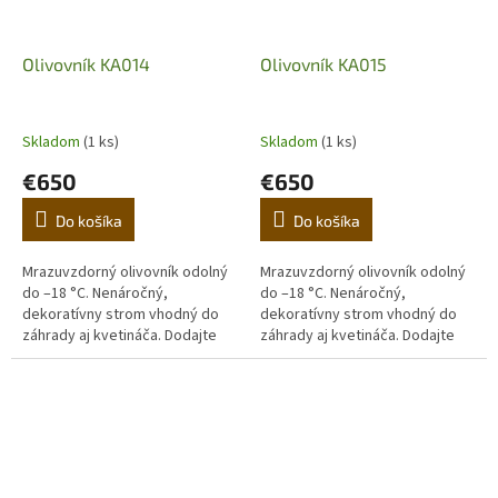
Olivovník KA014
Olivovník KA015
Skladom
(1 ks)
Skladom
(1 ks)
€650
€650
Do košíka
Do košíka
Mrazuvzdorný olivovník odolný
Mrazuvzdorný olivovník odolný
do –18 °C. Nenáročný,
do –18 °C. Nenáročný,
dekoratívny strom vhodný do
dekoratívny strom vhodný do
záhrady aj kvetináča. Dodajte
záhrady aj kvetináča. Dodajte
domovu stredomorskú
domovu stredomorskú
atmosféru. (Prvá fotografia je
atmosféru. (Prvá fotografia je
ilustračná,...
ilustračná,...