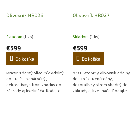
Olivovník HB026
Olivovník HB027
Skladom
(1 ks)
Skladom
(1 ks)
€599
€599
Do košíka
Do košíka
Mrazuvzdorný olivovník odolný
Mrazuvzdorný olivovník odolný
do –18 °C. Nenáročný,
do –18 °C. Nenáročný,
dekoratívny strom vhodný do
dekoratívny strom vhodný do
záhrady aj kvetináča. Dodajte
záhrady aj kvetináča. Dodajte
domovu stredomorskú
domovu stredomorskú
atmosféru. (Prvá fotografia je
atmosféru. (Prvá fotografia je
ilustračná,...
ilustračná,...