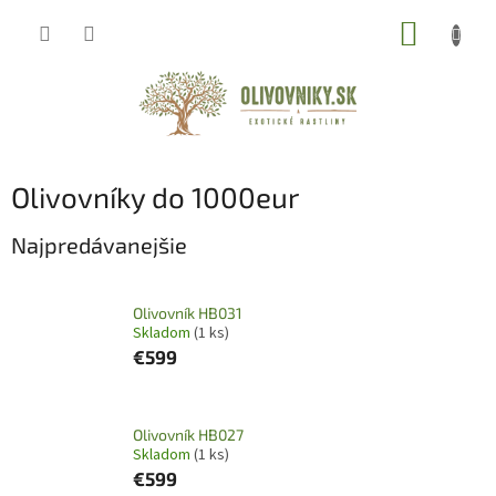
Prejsť
NÁKUP
na
obsah
KOŠÍK
Olivovníky do 1000eur
Najpredávanejšie
Olivovník HB031
Skladom
(1 ks)
€599
Olivovník HB027
Skladom
(1 ks)
€599