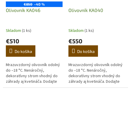
€850
–40 %
Olivovník KA046
Olivovník KA040
Skladom
(1 ks)
Skladom
(1 ks)
€510
€550
Do košíka
Do košíka
Mrazuvzdorný olivovník odolný
Mrazuvzdorný olivovník odolný
do –18 °C. Nenáročný,
do –18 °C. Nenáročný,
dekoratívny strom vhodný do
dekoratívny strom vhodný do
záhrady aj kvetináča. Dodajte
záhrady aj kvetináča. Dodajte
domovu stredomorskú
domovu stredomorskú
atmosféru. (Prvá fotografia je
atmosféru. (Prvá fotografia je
ilustračná,...
ilustračná,...