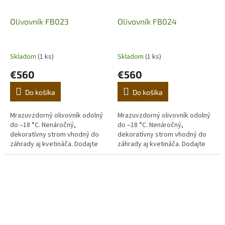
Olivovník FB023
Olivovník FB024
Skladom
(1 ks)
Skladom
(1 ks)
€560
€560
Do košíka
Do košíka
Mrazuvzdorný olivovník odolný
Mrazuvzdorný olivovník odolný
do –18 °C. Nenáročný,
do –18 °C. Nenáročný,
dekoratívny strom vhodný do
dekoratívny strom vhodný do
záhrady aj kvetináča. Dodajte
záhrady aj kvetináča. Dodajte
domovu stredomorskú
domovu stredomorskú
atmosféru. (Prvá fotografia je
atmosféru. (Prvá fotografia je
ilustračná,...
ilustračná,...