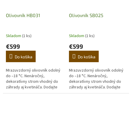
Olivovník HB031
Olivovník SB025
Skladom
(1 ks)
Skladom
(1 ks)
€599
€599
Do košíka
Do košíka
Mrazuvzdorný olivovník odolný
Mrazuvzdorný olivovník odolný
do –18 °C. Nenáročný,
do –18 °C. Nenáročný,
dekoratívny strom vhodný do
dekoratívny strom vhodný do
záhrady aj kvetináča. Dodajte
záhrady aj kvetináča. Dodajte
domovu stredomorskú
domovu stredomorskú
atmosféru. (Prvá fotografia je
atmosféru. (Prvá fotografia je
ilustračná,...
ilustračná,...