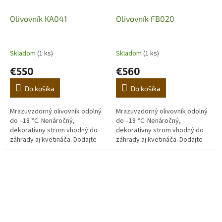
Olivovník KA041
Olivovník FB020
Skladom
(1 ks)
Skladom
(1 ks)
€550
€560
Do košíka
Do košíka
Mrazuvzdorný olivovník odolný
Mrazuvzdorný olivovník odolný
do –18 °C. Nenáročný,
do –18 °C. Nenáročný,
dekoratívny strom vhodný do
dekoratívny strom vhodný do
záhrady aj kvetináča. Dodajte
záhrady aj kvetináča. Dodajte
domovu stredomorskú
domovu stredomorskú
atmosféru. (Prvá fotografia je
atmosféru. (Prvá fotografia je
ilustračná,...
ilustračná,...