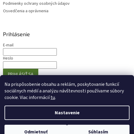
Podmienky ochrany osobných údajov
Osvedčenia a oprávnenia
Prihlásenie
E-mail
Heslo
PRIHLÁSIŤ SA
Nová registrácia
Zabudnuté heslo
Na prispôsobenie obsahu a reklám, poskytovanie funkcií
sociálnych médií a analýzu návštevnosti používame súbory
cookie. Viac informácií
tu
.
Vytvoril Shoptet
Nastavenie
Copyright 2026
Eshop Olivovniky.sk
. Všetky práva vyhradené.
Odmietnuť
Súhlasím
Upraviť nastavenie cookies