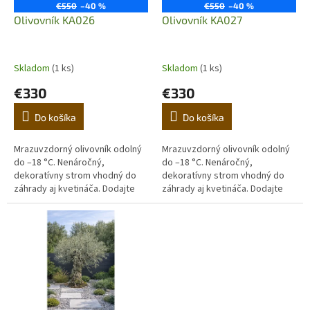
o
€550
–40 %
€550
–40 %
o
d
Olivovník KA026
Olivovník KA027
v
u
k
t
Skladom
(1 ks)
Skladom
(1 ks)
o
€330
€330
v
Do košíka
Do košíka
Mrazuvzdorný olivovník odolný
Mrazuvzdorný olivovník odolný
do –18 °C. Nenáročný,
do –18 °C. Nenáročný,
dekoratívny strom vhodný do
dekoratívny strom vhodný do
záhrady aj kvetináča. Dodajte
záhrady aj kvetináča. Dodajte
domovu stredomorskú
domovu stredomorskú
atmosféru. (Prvá fotografia je
atmosféru. (Prvá fotografia je
ilustračná,...
ilustračná,...