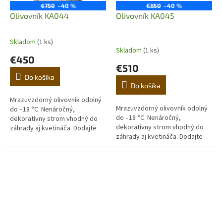
€750
–40 %
€850
–40 %
Olivovník KA044
Olivovník KA045
Skladom
(1 ks)
Priemerné
Skladom
(1 ks)
hodnotenie
€450
produktu
€510
je
Do košíka
4,0
Do košíka
z
5
Mrazuvzdorný olivovník odolný
Mrazuvzdorný olivovník odolný
hviezdičiek.
do –18 °C. Nenáročný,
do –18 °C. Nenáročný,
dekoratívny strom vhodný do
dekoratívny strom vhodný do
záhrady aj kvetináča. Dodajte
záhrady aj kvetináča. Dodajte
domovu stredomorskú
domovu stredomorskú
atmosféru. (Prvá fotografia je
atmosféru. (Prvá fotografia je
ilustračná,...
ilustračná,...