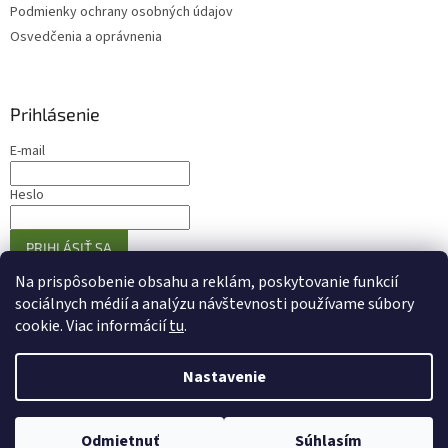
Podmienky ochrany osobných údajov
Osvedčenia a oprávnenia
Prihlásenie
E-mail
Heslo
PRIHLÁSIŤ SA
Nová registrácia
Zabudnuté heslo
Na prispôsobenie obsahu a reklám, poskytovanie funkcií
sociálnych médií a analýzu návštevnosti používame súbory
cookie. Viac informácií
tu
.
Vytvoril Shoptet
Nastavenie
Copyright 2026
Eshop Olivovniky.sk
. Všetky práva vyhradené.
Odmietnuť
Súhlasím
Upraviť nastavenie cookies