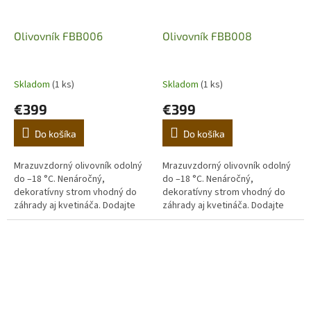
Olivovník FBB006
Olivovník FBB008
Skladom
(1 ks)
Skladom
(1 ks)
€399
€399
Do košíka
Do košíka
Mrazuvzdorný olivovník odolný
Mrazuvzdorný olivovník odolný
do –18 °C. Nenáročný,
do –18 °C. Nenáročný,
dekoratívny strom vhodný do
dekoratívny strom vhodný do
záhrady aj kvetináča. Dodajte
záhrady aj kvetináča. Dodajte
domovu stredomorskú
domovu stredomorskú
atmosféru. (Prvá fotografia je
atmosféru. (Prvá fotografia je
ilustračná,...
ilustračná,...