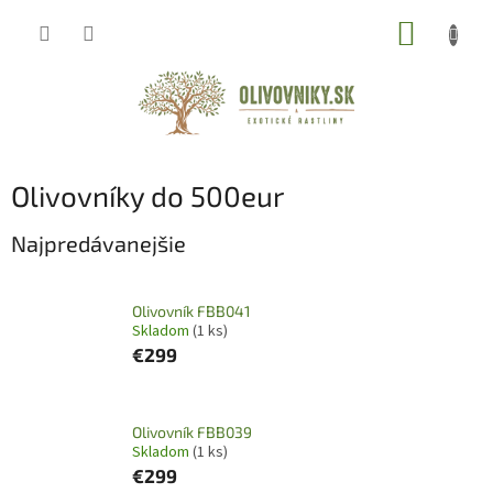
Prejsť
NÁKUP
na
obsah
KOŠÍK
Olivovníky do 500eur
Najpredávanejšie
Olivovník FBB041
Skladom
(1 ks)
€299
Olivovník FBB039
Skladom
(1 ks)
€299