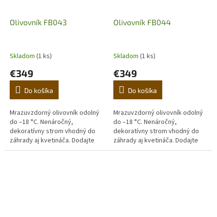
Olivovník FB043
Olivovník FB044
Skladom
(1 ks)
Skladom
(1 ks)
€349
€349
Do košíka
Do košíka
Mrazuvzdorný olivovník odolný
Mrazuvzdorný olivovník odolný
do –18 °C. Nenáročný,
do –18 °C. Nenáročný,
dekoratívny strom vhodný do
dekoratívny strom vhodný do
záhrady aj kvetináča. Dodajte
záhrady aj kvetináča. Dodajte
domovu stredomorskú
domovu stredomorskú
atmosféru. (Prvá fotografia je
atmosféru. (Prvá fotografia je
ilustračná,...
ilustračná,...