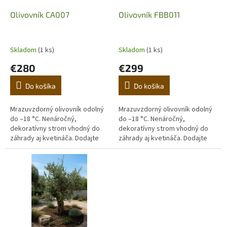
o
o
d
Olivovník CA007
Olivovník FBB011
v
u
k
t
Skladom
(1 ks)
Skladom
(1 ks)
o
€280
€299
v
Do košíka
Do košíka
Mrazuvzdorný olivovník odolný
Mrazuvzdorný olivovník odolný
do –18 °C. Nenáročný,
do –18 °C. Nenáročný,
dekoratívny strom vhodný do
dekoratívny strom vhodný do
záhrady aj kvetináča. Dodajte
záhrady aj kvetináča. Dodajte
domovu stredomorskú
domovu stredomorskú
atmosféru. (Prvá fotografia je
atmosféru. (Prvá fotografia je
ilustračná,...
ilustračná,...