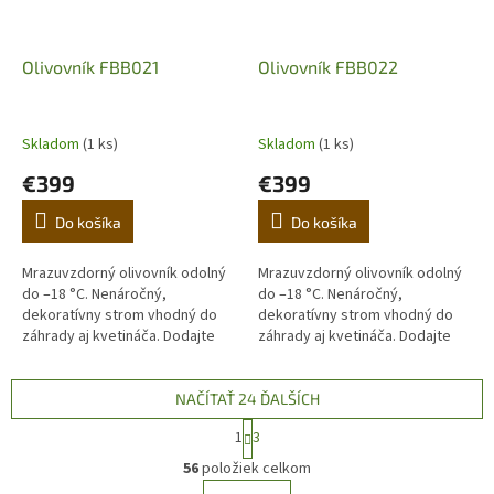
Olivovník FBB021
Olivovník FBB022
Skladom
(1 ks)
Skladom
(1 ks)
€399
€399
Do košíka
Do košíka
Mrazuvzdorný olivovník odolný
Mrazuvzdorný olivovník odolný
do –18 °C. Nenáročný,
do –18 °C. Nenáročný,
dekoratívny strom vhodný do
dekoratívny strom vhodný do
záhrady aj kvetináča. Dodajte
záhrady aj kvetináča. Dodajte
domovu stredomorskú
domovu stredomorskú
atmosféru. (Prvá fotografia je
atmosféru. (Prvá fotografia je
ilustračná,...
ilustračná,...
NAČÍTAŤ 24 ĎALŠÍCH
S
1
3
t
O
r
56
položiek celkom
v
á