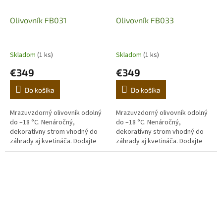
Olivovník FB031
Olivovník FB033
Skladom
(1 ks)
Skladom
(1 ks)
€349
€349
Do košíka
Do košíka
Mrazuvzdorný olivovník odolný
Mrazuvzdorný olivovník odolný
do –18 °C. Nenáročný,
do –18 °C. Nenáročný,
dekoratívny strom vhodný do
dekoratívny strom vhodný do
záhrady aj kvetináča. Dodajte
záhrady aj kvetináča. Dodajte
domovu stredomorskú
domovu stredomorskú
atmosféru. (Prvá fotografia je
atmosféru. (Prvá fotografia je
ilustračná,...
ilustračná,...