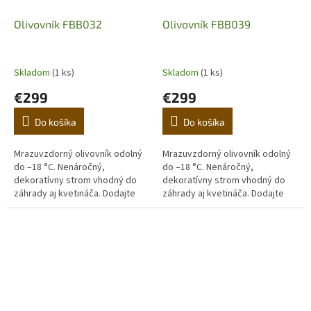
Olivovník FBB032
Olivovník FBB039
Skladom
(1 ks)
Skladom
(1 ks)
€299
€299
Do košíka
Do košíka
Mrazuvzdorný olivovník odolný
Mrazuvzdorný olivovník odolný
do –18 °C. Nenáročný,
do –18 °C. Nenáročný,
dekoratívny strom vhodný do
dekoratívny strom vhodný do
záhrady aj kvetináča. Dodajte
záhrady aj kvetináča. Dodajte
domovu stredomorskú
domovu stredomorskú
atmosféru. (Prvá fotografia je
atmosféru. (Prvá fotografia je
ilustračná,...
ilustračná,...