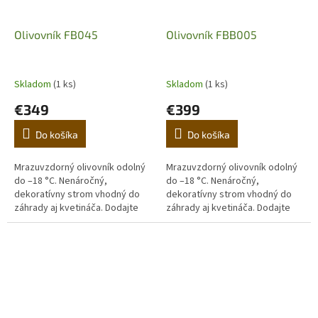
Olivovník FB045
Olivovník FBB005
Skladom
(1 ks)
Skladom
(1 ks)
€349
€399
Do košíka
Do košíka
Mrazuvzdorný olivovník odolný
Mrazuvzdorný olivovník odolný
do –18 °C. Nenáročný,
do –18 °C. Nenáročný,
dekoratívny strom vhodný do
dekoratívny strom vhodný do
záhrady aj kvetináča. Dodajte
záhrady aj kvetináča. Dodajte
domovu stredomorskú
domovu stredomorskú
atmosféru. (Prvá fotografia je
atmosféru. (Prvá fotografia je
ilustračná,...
ilustračná,...