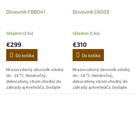
Olivovník FBB041
Olivovník CA009
Skladom
(1 ks)
Skladom
(1 ks)
€299
€310
Do košíka
Do košíka
Mrazuvzdorný olivovník odolný
Mrazuvzdorný olivovník odolný
do –18 °C. Nenáročný,
do –18 °C. Nenáročný,
dekoratívny strom vhodný do
dekoratívny strom vhodný do
záhrady aj kvetináča. Dodajte
záhrady aj kvetináča. Dodajte
domovu stredomorskú
domovu stredomorskú
atmosféru. (Prvá fotografia je
atmosféru. (Prvá fotografia je
ilustračná,...
ilustračná,...