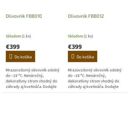
Olivovník FBB010
Olivovník FBB012
Skladom
(1 ks)
Skladom
(1 ks)
€399
€399
Do košíka
Do košíka
Mrazuvzdorný olivovník odolný
Mrazuvzdorný olivovník odolný
do –18 °C. Nenáročný,
do –18 °C. Nenáročný,
dekoratívny strom vhodný do
dekoratívny strom vhodný do
záhrady aj kvetináča. Dodajte
záhrady aj kvetináča. Dodajte
domovu stredomorskú
domovu stredomorskú
atmosféru. (Prvá fotografia je
atmosféru. (Prvá fotografia je
ilustračná,...
ilustračná,...