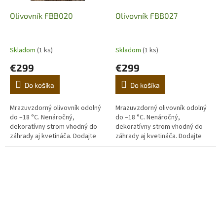
Olivovník FBB020
Olivovník FBB027
Skladom
(1 ks)
Skladom
(1 ks)
€299
€299
Do košíka
Do košíka
Mrazuvzdorný olivovník odolný
Mrazuvzdorný olivovník odolný
do –18 °C. Nenáročný,
do –18 °C. Nenáročný,
dekoratívny strom vhodný do
dekoratívny strom vhodný do
záhrady aj kvetináča. Dodajte
záhrady aj kvetináča. Dodajte
domovu stredomorskú
domovu stredomorskú
atmosféru. (Prvá fotografia je
atmosféru. (Prvá fotografia je
ilustračná,...
ilustračná,...