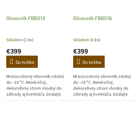
Olivovník FBB013
Olivovník FBB016
Skladom
(1 ks)
Skladom
(1 ks)
€399
€399
Do košíka
Do košíka
Mrazuvzdorný olivovník odolný
Mrazuvzdorný olivovník odolný
do –18 °C. Nenáročný,
do –18 °C. Nenáročný,
dekoratívny strom vhodný do
dekoratívny strom vhodný do
záhrady aj kvetináča. Dodajte
záhrady aj kvetináča. Dodajte
domovu stredomorskú
domovu stredomorskú
atmosféru. (Prvá fotografia je
atmosféru. (Prvá fotografia je
ilustračná,...
ilustračná,...