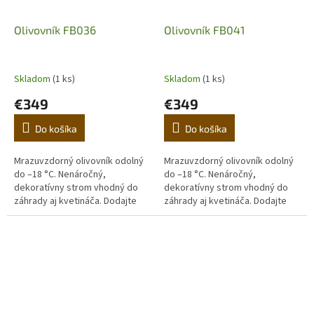
Olivovník FB036
Olivovník FB041
Skladom
(1 ks)
Skladom
(1 ks)
€349
€349
Do košíka
Do košíka
Mrazuvzdorný olivovník odolný
Mrazuvzdorný olivovník odolný
do –18 °C. Nenáročný,
do –18 °C. Nenáročný,
dekoratívny strom vhodný do
dekoratívny strom vhodný do
záhrady aj kvetináča. Dodajte
záhrady aj kvetináča. Dodajte
domovu stredomorskú
domovu stredomorskú
atmosféru. (Prvá fotografia je
atmosféru. (Prvá fotografia je
ilustračná,...
ilustračná,...