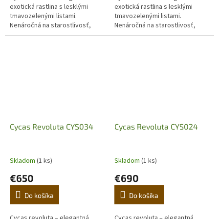
exotická rastlina s lesklými
exotická rastlina s lesklými
tmavozelenými listami.
tmavozelenými listami.
Nenáročná na starostlivosť,
Nenáročná na starostlivosť,
ideálna do interiéru aj na terasu.
ideálna do interiéru aj na terasu.
Objavte luxusný japonský cykas
Objavte luxusný japonský cykas
pre...
pre...
Cycas Revoluta CYS034
Cycas Revoluta CYS024
Skladom
(1 ks)
Skladom
(1 ks)
€650
€690
Do košíka
Do košíka
Cycas revoluta – elegantná
Cycas revoluta – elegantná