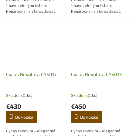
tmavozelenými listami.
tmavozelenými listami.
Nenáročná na starostlivosť,
Nenáročná na starostlivosť,
ideálna do interiéru aj na terasu.
ideálna do interiéru aj na terasu.
Objavte luxusný japonský cykas
Objavte luxusný japonský cykas
pre...
pre...
Cycas Revoluta CYS017
Cycas Revoluta CYS013
Skladom
(1 ks)
Skladom
(1 ks)
€430
€450
Do košíka
Do košíka
Cycas revoluta – elegantná
Cycas revoluta – elegantná