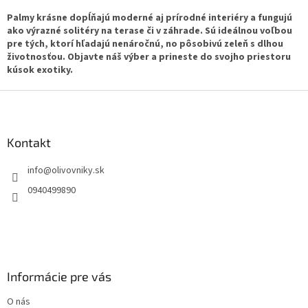
ý
Palmy krásne dopĺňajú moderné aj prírodné interiéry a fungujú
p
ako výrazné solitéry na terase či v záhrade. Sú ideálnou voľbou
i
pre tých, ktorí hľadajú nenáročnú, no pôsobivú zeleň s dlhou
s
životnosťou. Objavte náš výber a prineste do svojho priestoru
u
kúsok exotiky.
Z
á
p
ä
Kontakt
t
info
@
olivovniky.sk
i
e
0940499890
Informácie pre vás
O nás