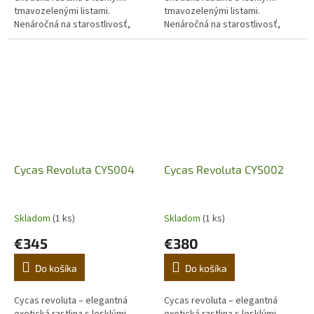
tmavozelenými listami.
tmavozelenými listami.
Nenáročná na starostlivosť,
Nenáročná na starostlivosť,
ideálna do interiéru aj na terasu.
ideálna do interiéru aj na terasu.
Objavte luxusný japonský cykas
Objavte luxusný japonský cykas
pre...
pre...
Cycas Revoluta CYS004
Cycas Revoluta CYS002
Skladom
(1 ks)
Skladom
(1 ks)
€345
€380
Do košíka
Do košíka
Cycas revoluta – elegantná
Cycas revoluta – elegantná
exotická rastlina s lesklými
exotická rastlina s lesklými