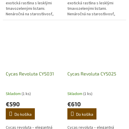
exotická rastlina s lesklými
exotická rastlina s lesklými
tmavozelenými listami.
tmavozelenými listami.
Nenáročná na starostlivosť,
Nenáročná na starostlivosť,
ideálna do interiéru aj na terasu.
ideálna do interiéru aj na terasu.
Objavte luxusný japonský cykas
Objavte luxusný japonský cykas
pre...
pre...
Cycas Revoluta CYS031
Cycas Revoluta CYS025
Skladom
(1 ks)
Skladom
(1 ks)
€590
€610
Do košíka
Do košíka
Cycas revoluta – elegantná
Cycas revoluta – elegantná