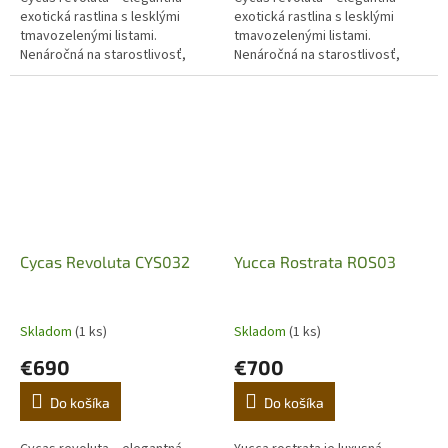
exotická rastlina s lesklými
exotická rastlina s lesklými
tmavozelenými listami.
tmavozelenými listami.
Nenáročná na starostlivosť,
Nenáročná na starostlivosť,
ideálna do interiéru aj na terasu.
ideálna do interiéru aj na terasu.
Objavte luxusný japonský cykas
Objavte luxusný japonský cykas
pre...
pre...
Cycas Revoluta CYS032
Yucca Rostrata ROS03
Skladom
(1 ks)
Skladom
(1 ks)
€690
€700
Do košíka
Do košíka