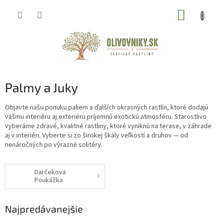
Prejsť
NÁKUP
na
obsah
KOŠÍK
Palmy a Juky
Objavte našu ponuku paliem a ďalších okrasných rastlín, ktoré dodajú
vášmu interiéru aj exteriéru príjemnú exotickú atmosféru. Starostlivo
vyberáme zdravé, kvalitné rastliny, ktoré vyniknú na terase, v záhrade
aj v interiéri. Vyberte si zo širokej škály veľkostí a druhov — od
nenáročných po výrazné solitéry.
Darčeková
Poukážka
Najpredávanejšie