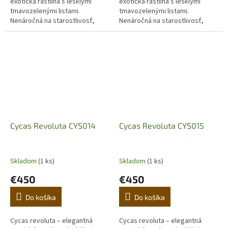
exotická rastlina s lesklými
exotická rastlina s lesklými
tmavozelenými listami.
tmavozelenými listami.
Nenáročná na starostlivosť,
Nenáročná na starostlivosť,
ideálna do interiéru aj na terasu.
ideálna do interiéru aj na terasu.
Objavte luxusný japonský cykas
Objavte luxusný japonský cykas
pre...
pre...
Cycas Revoluta CYS014
Cycas Revoluta CYS015
Skladom
(1 ks)
Skladom
(1 ks)
€450
€450
Do košíka
Do košíka
Cycas revoluta – elegantná
Cycas revoluta – elegantná