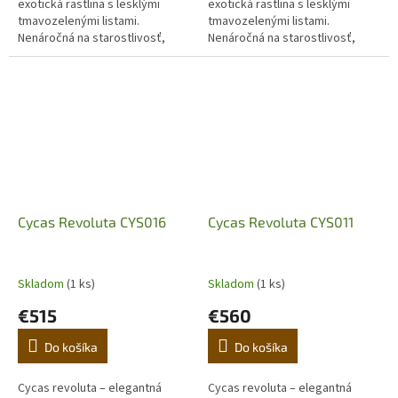
exotická rastlina s lesklými
exotická rastlina s lesklými
tmavozelenými listami.
tmavozelenými listami.
Nenáročná na starostlivosť,
Nenáročná na starostlivosť,
ideálna do interiéru aj na terasu.
ideálna do interiéru aj na terasu.
Objavte luxusný japonský cykas
Objavte luxusný japonský cykas
pre...
pre...
Cycas Revoluta CYS016
Cycas Revoluta CYS011
Skladom
(1 ks)
Skladom
(1 ks)
€515
€560
Do košíka
Do košíka
Cycas revoluta – elegantná
Cycas revoluta – elegantná