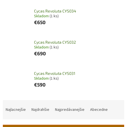
Cycas Revoluta CYS034
Skladom
(1 ks)
€650
Cycas Revoluta CYS032
Skladom
(1 ks)
€690
Cycas Revoluta CYS031
Skladom
(1 ks)
€590
R
a
Najlacnejšie
Najdrahšie
Najpredávanejšie
Abecedne
d
e