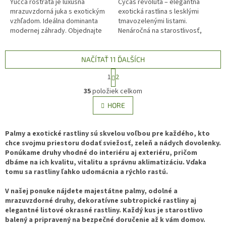
Yucca rostrata je luxusná
Cycas revoluta – elegantná
mrazuvzdorná juka s exotickým
exotická rastlina s lesklými
vzhľadom. Ideálna dominanta
tmavozelenými listami.
modernej záhrady. Objednajte
Nenáročná na starostlivosť,
kvalitné pestované rastliny
ideálna do interiéru aj na terasu.
Yucca rostrata je jedna z...
Objavte luxusný japonský cykas
pre...
NAČÍTAŤ 11 ĎALŠÍCH
S
1
2
t
O
r
35
položiek celkom
v
á
l
HORE
n
á
k
d
o
v
Palmy a exotické rastliny sú skvelou voľbou pre každého, kto
a
a
chce svojmu priestoru dodať sviežosť, zeleň a nádych dovolenky.
c
n
Ponúkame druhy vhodné do interiéru aj exteriéru, pričom
i
i
dbáme na ich kvalitu, vitalitu a správnu aklimatizáciu. Vďaka
e
e
tomu sa rastliny ľahko udomácnia a rýchlo rastú.
p
r
V našej ponuke nájdete majestátne palmy, odolné a
v
mrazuvzdorné druhy, dekoratívne subtropické rastliny aj
k
elegantné listové okrasné rastliny. Každý kus je starostlivo
y
balený a pripravený na bezpečné doručenie až k vám domov.
v