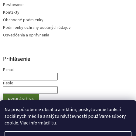
Pestovanie
Kontakty
Obchodné podmienky
Podmienky ochrany osobných údajov
Osvedčenia a oprávnenia
Prihlásenie
E-mail
Heslo
PRIHLÁSIŤ SA
Nová registrácia
Zabudnuté heslo
Na prispôsobenie obsahu a reklám, poskytovanie funkcií
sociálnych médií a analýzu návštevnosti používame súbory
cookie. Viac informácií
tu
.
Vytvoril Shoptet