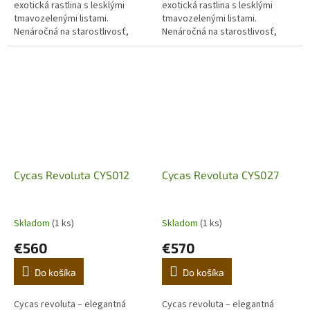
exotická rastlina s lesklými
exotická rastlina s lesklými
tmavozelenými listami.
tmavozelenými listami.
Nenáročná na starostlivosť,
Nenáročná na starostlivosť,
ideálna do interiéru aj na terasu.
ideálna do interiéru aj na terasu.
Objavte luxusný japonský cykas
Objavte luxusný japonský cykas
pre...
pre...
Cycas Revoluta CYS012
Cycas Revoluta CYS027
Skladom
(1 ks)
Skladom
(1 ks)
€560
€570
Do košíka
Do košíka
Cycas revoluta – elegantná
Cycas revoluta – elegantná