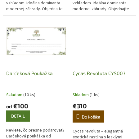
vzhľadom. Ideálna dominanta
vzhľadom. Ideálna dominanta
modernej záhrady. Objednajte
modernej záhrady. Objednajte
kvalitné pestované rastliny
kvalitné pestované rastliny
Yucca rostrata je jedna z...
Yucca rostrata je jedna z...
Darčeková Poukážka
Cycas Revoluta CYS007
Skladom
(10 ks)
Skladom
(1 ks)
€100
€310
od
DETAIL
Do košíka
Neviete, čo presne podarovať?
Cycas revoluta – elegantná
Darčeková poukážka od
exotická rastlina s lesklými