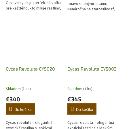
Olivovniky.sk je perfektná voľba
tmavozelenými listami.
pre každého, kto miluje rastliny,
Nenáročná na starostlivosť,
stromy, kvetináče a štýlové
ideálna do interiéru aj na terasu.
doplnky do záhrady či...
Objavte luxusný japonský cykas
pre...
Cycas Revoluta CYS020
Cycas Revoluta CYS003
Skladom
(1 ks)
Skladom
(1 ks)
€340
€345
Do košíka
Do košíka
Cycas revoluta – elegantná
Cycas revoluta – elegantná
exotická rastlina s lesklými
exotická rastlina s lesklými