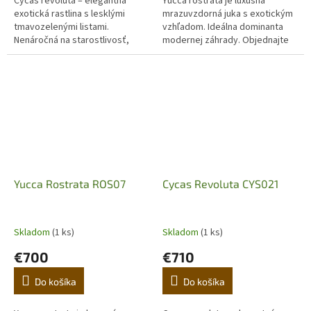
Cycas revoluta – elegantná
Yucca rostrata je luxusná
exotická rastlina s lesklými
mrazuvzdorná juka s exotickým
tmavozelenými listami.
vzhľadom. Ideálna dominanta
Nenáročná na starostlivosť,
modernej záhrady. Objednajte
ideálna do interiéru aj na terasu.
kvalitné pestované rastliny
Objavte luxusný japonský cykas
Yucca rostrata je jedna z...
pre...
Yucca Rostrata ROS07
Cycas Revoluta CYS021
Skladom
(1 ks)
Skladom
(1 ks)
€700
€710
Do košíka
Do košíka