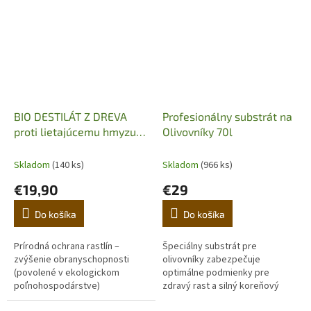
presadení....
BIO DESTILÁT Z DREVA
Profesionálny substrát na
proti lietajúcemu hmyzu
Olivovníky 70l
500ml
Skladom
(140 ks)
Skladom
(966 ks)
€19,90
€29
Do košíka
Do košíka
Prírodná ochrana rastlín –
Špeciálny substrát pre
zvýšenie obranyschopnosti
olivovníky zabezpečuje
(povolené v ekologickom
optimálne podmienky pre
poľnohospodárstve)
zdravý rast a silný koreňový
systém.