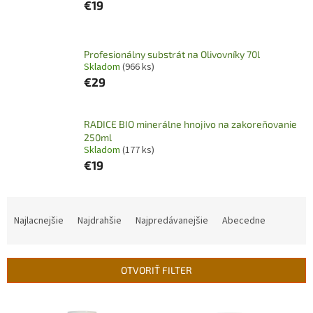
€19
Profesionálny substrát na Olivovníky 70l
Skladom
(966 ks)
€29
RADICE BIO minerálne hnojivo na zakoreňovanie
250ml
Skladom
(177 ks)
€19
R
a
Najlacnejšie
Najdrahšie
Najpredávanejšie
Abecedne
d
e
n
OTVORIŤ FILTER
i
e
V
p