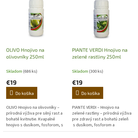
ý
r
p
o
i
d
s
u
p
k
r
t
o
o
d
OLIVO Hnojivo na
PIANTE VERDI Hnojivo na
v
u
olivovníky 250ml
zelené rastliny 250ml
k
t
Skladom
(686 ks)
Skladom
(300 ks)
o
€19
€19
v
Do košíka
Do košíka
OLIVO Hnojivo na olivovníky –
PIANTE VERDI – Hnojivo na
prírodná výživa pre silný rast a
zelené rastliny – prírodná výživa
bohaté kvitnutie. Kvapalné
pre zdravý rast a bohatú zeleň
hnojivo s dusíkom, fosforom, s
s dusíkom, fosforom a
prídavkom bóru, medi, zinku a
draslíkom na zelené rastlipny
špecifickým...