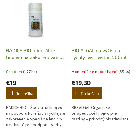
RADICE BIO minerálne
BIO ALGAL na výživu a
hnojivo na zakoreňovanie
rýchly rast rastlín 500ml
250ml
Skladom
(177 ks)
Momentálne nedostupné
(65 ks)
€19
€19,30
Do košíka
Do košíka
RADICE BIO – Špeciálne hnojivo
BIO ALGAL Organické
na podporu koreňov a rýchlejšie
terapeutické hnojivo pre
zakorenenie Špeciálne hnojivo
rastliny – prírodný biostimulant
navrhnuté pre podporu tvorby
koreňov a rýchlejšie
zakorenenie rastlín po