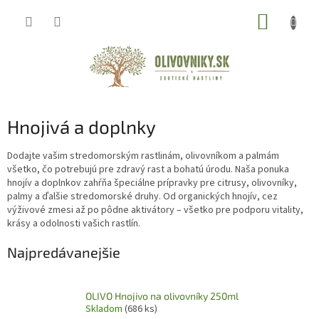
Prejsť
NÁKUP
na
obsah
KOŠÍK
Hnojivá a doplnky
Dodajte vašim stredomorským rastlinám, olivovníkom a palmám
všetko, čo potrebujú pre zdravý rast a bohatú úrodu. Naša ponuka
hnojív a doplnkov zahŕňa špeciálne prípravky pre citrusy, olivovníky,
palmy a ďalšie stredomorské druhy. Od organických hnojív, cez
výživové zmesi až po pôdne aktivátory – všetko pre podporu vitality,
krásy a odolnosti vašich rastlín.
Najpredávanejšie
OLIVO Hnojivo na olivovníky 250ml
Skladom
(686 ks)