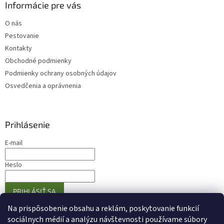
Informácie pre vás
O nás
Pestovanie
Kontakty
Obchodné podmienky
Podmienky ochrany osobných údajov
Osvedčenia a oprávnenia
Prihlásenie
E-mail
Heslo
PRIHLÁSIŤ SA
Nová registrácia
Zabudnuté heslo
Na prispôsobenie obsahu a reklám, poskytovanie funkcií
sociálnych médií a analýzu návštevnosti používame súbory