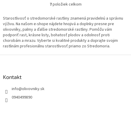
7
položiek celkom
O
v
l
Starostlivosť o stredomorské rastliny znamená pravidelnú a správnu
á
výživu. Na našom e-shope nájdete hnojivá a doplnky presne pre
d
olivovníky, palmy a ďalšie stredomorské rastliny. Pomôžu vám
a
podporiť rast, krásne listy, bohatosť plodov a odolnosť proti
c
chorobám a mrazu. Vyberte si kvalitné produkty a doprajte svojim
i
rastlinám profesionálnu starostlivosť priamo zo Stredomoria.
e
p
Z
r
á
v
p
k
ä
Kontakt
y
t
v
info
@
olivovniky.sk
i
ý
p
e
0940499890
i
s
u