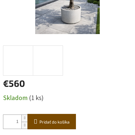
€560
Jednotková
Skladom
(1 ks)
cena:
Pridať do košíka