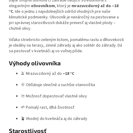
Dajte svojmu domovu či záhrade nádych Stredomoria s
elegantným
olivovníkom
, ktorý je
mrazuvzdorný až do –18
°C
. Ide o jednu z najodolnejších odrôd vhodných pre naše
klimatické podmienky. Olivovník je nenáročný na pestovanie a
pri správnej starostlivosti dokáže priniesť aj vlastné plody –
chutné olivy.
Vďaka striebristo-zeleným listom, pomalému rastu a dlhovekosti
je ideálny na terasy, zimné záhrady aj ako solitér do záhrady. Dá
sa pestovať v kvetináči aj vo voľnej pôde.
Výhody olivovníka
🫒 Mrazuvzdorný až do
–18 °C
🌞 Obľubuje slnečné a suchšie stanovištia
🍈 Možnosť dopestovať vlastné olivy
🌱 Pomalý rast, dlhá životnosť
🪴 Vhodný do kvetináča aj do záhrady
Starostlivosť