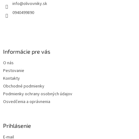
info
@
olivovniky.sk
i
e
0940499890
Informácie pre vás
O nás
Pestovanie
Kontakty
Obchodné podmienky
Podmienky ochrany osobných údajov
Osvedčenia a oprávnenia
Prihlásenie
E-mail