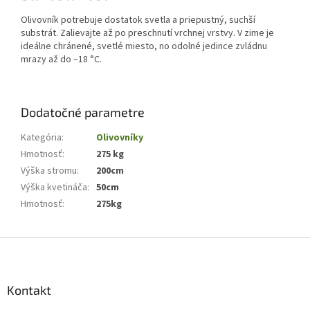
Olivovník potrebuje dostatok svetla a priepustný, suchší
substrát. Zalievajte až po preschnutí vrchnej vrstvy. V zime je
ideálne chránené, svetlé miesto, no odolné jedince zvládnu
mrazy až do –18 °C.
Dodatočné parametre
Kategória
:
Olivovníky
Hmotnosť
:
275 kg
Výška stromu
:
200cm
Výška kvetináča
:
50cm
Hmotnosť
:
275kg
Z
á
p
ä
Kontakt
t