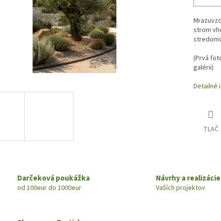
Mrazuvzdo
strom vh
stredomo
(
Prvá fot
galérii)
Detailné 
TLAČ
Darčeková poukážka
Návrhy a realizácie
od 100eur do 1000eur
Vaších projektov