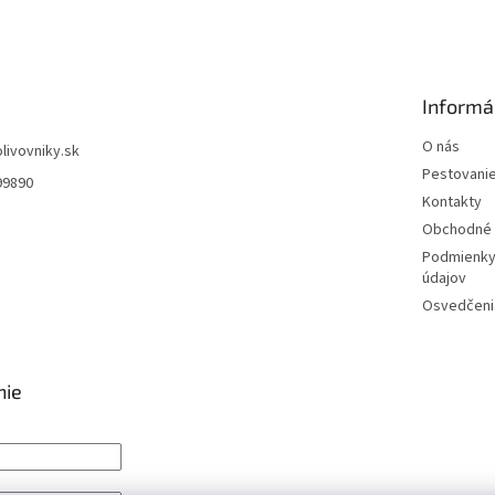
Informá
O nás
olivovniky.sk
Pestovani
99890
Kontakty
Obchodné 
Podmienky
údajov
Osvedčenia
nie