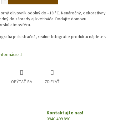
rný olivovník odolný do –18 °C. Nenáročný, dekoratívny
odný do záhrady aj kvetináča. Dodajte domovu
rskú atmosféru.
ografia je ilustračná, reálne fotografie produktu nájdete v
informácie
OPÝTAŤ SA
ZDIEĽAŤ
Kontaktujte nas!
0940 499 890