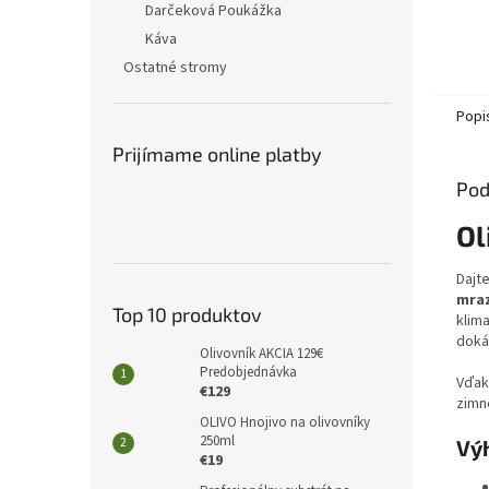
Darčeková Poukážka
Káva
Ostatné stromy
Popi
Prijímame online platby
Pod
Ol
Dajt
mraz
Top 10 produktov
klima
dokáž
Olivovník AKCIA 129€
Predobjednávka
Vďak
€129
zimné
OLIVO Hnojivo na olivovníky
250ml
Vý
€19