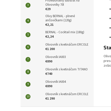
Profesionálny substrát na
Olivovníky 70l
€29
Olivy BERNAL - plnené
ančovičkami (120g)
€2,21
BERNAL - Cocktail mix (180g)
€2,24
Olivovník s kvetináčom ERCOLE
Sta
€1 200
Olivo
Olivovník IA003
presc
€890
zvlá
Olivovník s kvetináčom TITANO
€740
Olivovník IA004
€890
Olivovník s kvetináčom ERCOLE
€1 290
Z