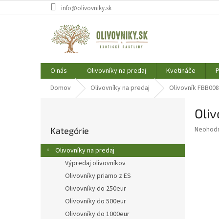
Prejsť
info@olivovniky.sk
na
obsah
O nás
Olivovníky na predaj
Kvetináče
P
Domov
Olivovníky na predaj
Olivovník FBB008
B
Oli
o
Preskočiť
č
Priemer
Neohod
Kategórie
kategórie
n
hodnote
ý
produkt
Olivovníky na predaj
p
je
Výpredaj olivovníkov
0,0
a
z
Olivovníky priamo z ES
n
5
e
Olivovníky do 250eur
hviezdič
l
Olivovníky do 500eur
Olivovníky do 1000eur