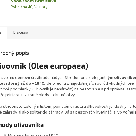
Showroom Bratislava
Rybničná 40, Vajnory
s
Diskusia
robný popis
ivovník (Olea europaea)
e svojmu domovu či záhrade nádych Stredomoria s elegantným
olivovník
uvzdorný až do –18 °C
. Ide o jednu z najodolnejších odrôd vhodných pre
tické podmienky. Olivovník je nenáročný na pestovanie a pri správnej staro
e priniesť aj vlastné plody – chutné olivy.
a striebristo-zeleným listom, pomalému rastu a dlhovekosti je ideálny na t
 záhrady aj ako solitér do záhrady. Dá sa pestovať v kvetináči aj vo voľnej
hody olivovníka
🫒 Mrazuvzdorný až do
–18 °C