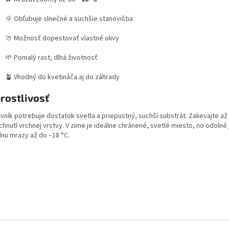
🌞 Obľubuje slnečné a suchšie stanovištia
🍈 Možnosť dopestovať vlastné olivy
🌱 Pomalý rast, dlhá životnosť
🪴 Vhodný do kvetináča aj do záhrady
rostlivosť
vník potrebuje dostatok svetla a priepustný, suchší substrát. Zalievajte až
hnutí vrchnej vrstvy. V zime je ideálne chránené, svetlé miesto, no odolné
dnu mrazy až do –18 °C.