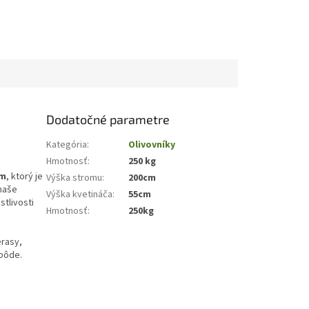
Dodatočné parametre
Kategória
:
Olivovníky
Hmotnosť
:
250 kg
om
, ktorý je
Výška stromu
:
200cm
 naše
Výška kvetináča
:
55cm
stlivosti
Hmotnosť
:
250kg
erasy,
 pôde.