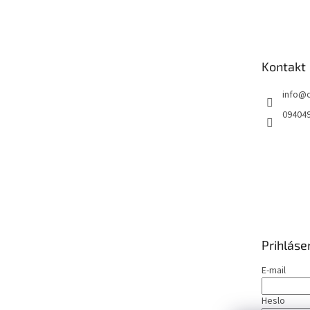
á
p
ä
t
Kontakt
i
e
info
@
09404
Prihláse
E-mail
Heslo