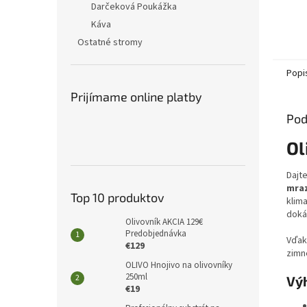
Darčeková Poukážka
Káva
Ostatné stromy
Popi
Prijímame online platby
Pod
Ol
Dajt
mraz
Top 10 produktov
klima
dokáž
Olivovník AKCIA 129€
Predobjednávka
Vďak
€129
zimné
OLIVO Hnojivo na olivovníky
250ml
Vý
€19