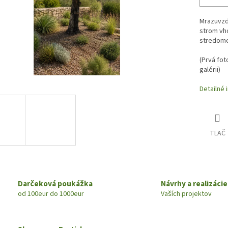
Mrazuvzdo
strom vh
stredomo
(
Prvá fot
galérii)
Detailné 
TLAČ
Darčeková poukážka
Návrhy a realizácie
od 100eur do 1000eur
Vaších projektov