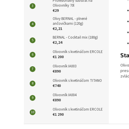
Profesionálny substrát na
Olivovníky 70l
€29
Olivy BERNAL - plnené
ančovičkami (120g)
€2,21
BERNAL - Cocktail mix (180g)
€2,24
Olivovník s kvetináčom ERCOLE
Sta
€1 200
Olivo
Olivovník IA003
presc
€890
zvlá
Olivovník s kvetináčom TITANO
€740
Olivovník IA004
€890
Olivovník s kvetináčom ERCOLE
€1 290
Z