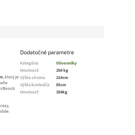
Dodatočné parametre
Kategória
:
Olivovníky
Hmotnosť
:
250 kg
om
, ktorý je
Výška stromu
:
210cm
 naše
Výška kvetináča
:
55cm
stlivosti
Hmotnosť
:
250kg
erasy,
 pôde.