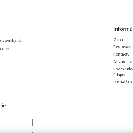
Informá
O nás
olivovniky.sk
Pestovani
99890
Kontakty
Obchodné 
Podmienky
údajov
Osvedčenia
nie