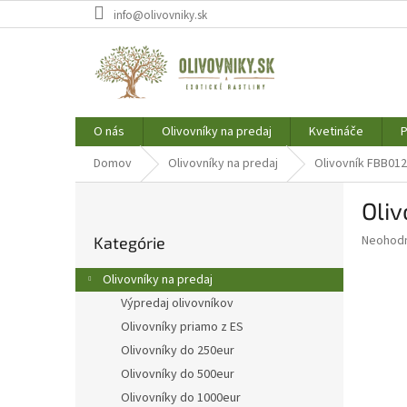
Prejsť
info@olivovniky.sk
na
obsah
O nás
Olivovníky na predaj
Kvetináče
P
Domov
Olivovníky na predaj
Olivovník FBB012
B
Oli
o
Preskočiť
č
Priemer
Neohod
Kategórie
kategórie
n
hodnote
ý
produkt
Olivovníky na predaj
p
je
Výpredaj olivovníkov
0,0
a
z
Olivovníky priamo z ES
n
5
e
Olivovníky do 250eur
hviezdič
l
Olivovníky do 500eur
Olivovníky do 1000eur