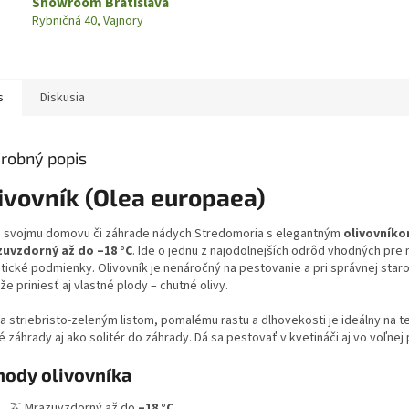
Showroom Bratislava
Rybničná 40, Vajnory
s
Diskusia
robný popis
ivovník (Olea europaea)
e svojmu domovu či záhrade nádych Stredomoria s elegantným
olivovník
uvzdorný až do –18 °C
. Ide o jednu z najodolnejších odrôd vhodných pre
tické podmienky. Olivovník je nenáročný na pestovanie a pri správnej staro
e priniesť aj vlastné plody – chutné olivy.
a striebristo-zeleným listom, pomalému rastu a dlhovekosti je ideálny na t
 záhrady aj ako solitér do záhrady. Dá sa pestovať v kvetináči aj vo voľnej
hody olivovníka
🫒 Mrazuvzdorný až do
–18 °C