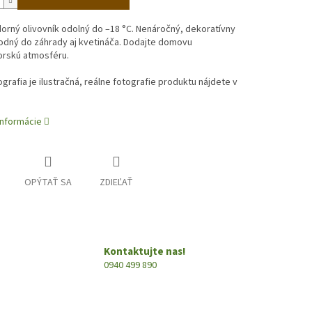
rný olivovník odolný do –18 °C. Nenáročný, dekoratívny
odný do záhrady aj kvetináča. Dodajte domovu
rskú atmosféru.
ografia je ilustračná, reálne fotografie produktu nájdete v
informácie
OPÝTAŤ SA
ZDIEĽAŤ
Kontaktujte nas!
0940 499 890