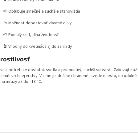
🌞 Obľubuje slnečné a suchšie stanovištia
🍈 Možnosť dopestovať vlastné olivy
🌱 Pomalý rast, dlhá životnosť
🪴 Vhodný do kvetináča aj do záhrady
rostlivosť
vník potrebuje dostatok svetla a priepustný, suchší substrát. Zalievajte až
hnutí vrchnej vrstvy. V zime je ideálne chránené, svetlé miesto, no odolné
dnu mrazy až do –18 °C.