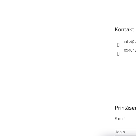
á
p
ä
t
Kontakt
i
e
info
@
09404
Prihláse
E-mail
Heslo