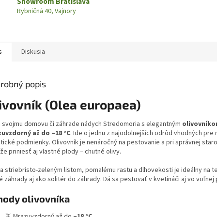
Showroom Bratislava
Rybničná 40, Vajnory
s
Diskusia
robný popis
ivovník (Olea europaea)
e svojmu domovu či záhrade nádych Stredomoria s elegantným
olivovník
uvzdorný až do –18 °C
. Ide o jednu z najodolnejších odrôd vhodných pre
tické podmienky. Olivovník je nenáročný na pestovanie a pri správnej staro
e priniesť aj vlastné plody – chutné olivy.
a striebristo-zeleným listom, pomalému rastu a dlhovekosti je ideálny na t
 záhrady aj ako solitér do záhrady. Dá sa pestovať v kvetináči aj vo voľnej
hody olivovníka
🫒 Mrazuvzdorný až do
–18 °C