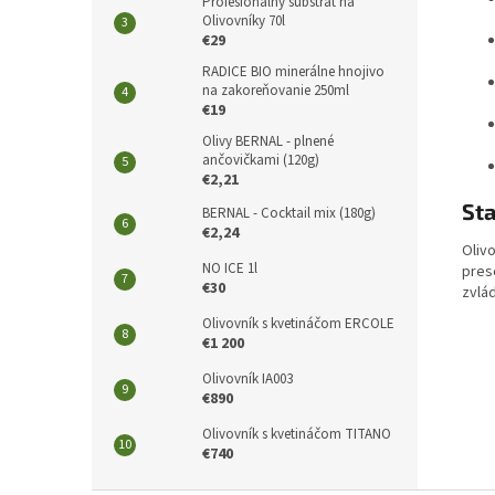
Profesionálny substrát na
Olivovníky 70l
€29
RADICE BIO minerálne hnojivo
na zakoreňovanie 250ml
€19
Olivy BERNAL - plnené
ančovičkami (120g)
€2,21
Sta
BERNAL - Cocktail mix (180g)
€2,24
Olivo
NO ICE 1l
presc
€30
zvlá
Olivovník s kvetináčom ERCOLE
€1 200
Olivovník IA003
€890
Olivovník s kvetináčom TITANO
€740