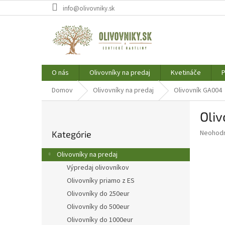
Prejsť
info@olivovniky.sk
na
obsah
O nás
Olivovníky na predaj
Kvetináče
P
Domov
Olivovníky na predaj
Olivovník GA004
B
Oli
o
Preskočiť
č
Priemer
Neohod
Kategórie
kategórie
n
hodnote
ý
produkt
Olivovníky na predaj
p
je
Výpredaj olivovníkov
0,0
a
z
Olivovníky priamo z ES
n
5
e
Olivovníky do 250eur
hviezdič
l
Olivovníky do 500eur
Olivovníky do 1000eur