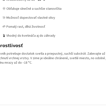
🌞 Obľubuje slnečné a suchšie stanovištia
🍈 Možnosť dopestovať vlastné olivy
🌱 Pomalý rast, dlhá životnosť
🪴 Vhodný do kvetináča aj do záhrady
rostlivosť
vník potrebuje dostatok svetla a priepustný, suchší substrát. Zalievajte až
hnutí vrchnej vrstvy. V zime je ideálne chránené, svetlé miesto, no odolné
dnu mrazy až do –18 °C.