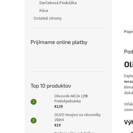
Darčeková Poukážka
Káva
Ostatné stromy
Popi
Prijímame online platby
Pod
Ol
Dajt
mraz
Top 10 produktov
klima
dokáž
Olivovník AKCIA 129€
Predobjednávka
Vďak
€129
zimné
OLIVO Hnojivo na olivovníky
250ml
Vý
€19