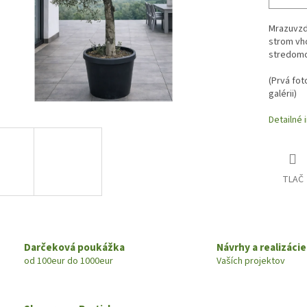
Mrazuvzdo
strom vh
stredomo
(
Prvá fot
galérii)
Detailné 
TLAČ
Darčeková poukážka
Návrhy a realizácie
od 100eur do 1000eur
Vaších projektov