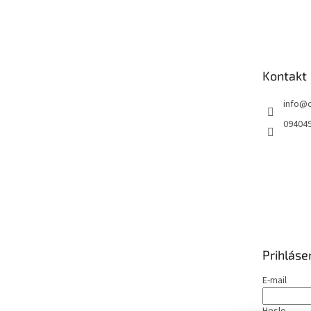
Z
á
p
ä
t
Kontakt
i
e
info
@
09404
Prihláse
E-mail