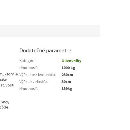
Dodatočné parametre
Kategória
:
Olivovníky
Hmotnosť
:
1000 kg
om
, ktorý je
Výška bez kvetináča
:
250cm
 naše
Výška kvetináča
:
50cm
stlivosti
Hmotnosť
:
159kg
erasy,
 pôde.