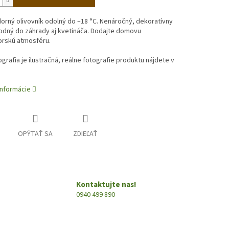
rný olivovník odolný do –18 °C. Nenáročný, dekoratívny
odný do záhrady aj kvetináča. Dodajte domovu
rskú atmosféru.
ografia je ilustračná, reálne fotografie produktu nájdete v
informácie
OPÝTAŤ SA
ZDIEĽAŤ
Kontaktujte nas!
0940 499 890