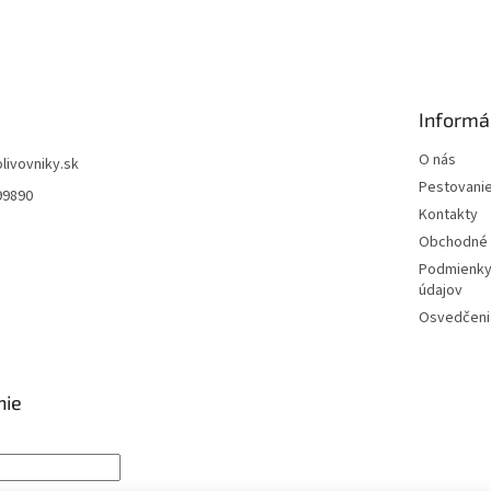
Informá
O nás
olivovniky.sk
Pestovani
99890
Kontakty
Obchodné 
Podmienky
údajov
Osvedčenia
nie