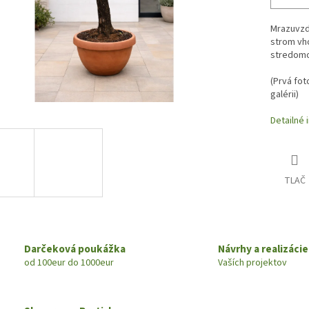
Mrazuvzdo
strom vh
stredomo
(
Prvá fot
galérii)
Detailné 
TLAČ
Darčeková poukážka
Návrhy a realizácie
od 100eur do 1000eur
Vaších projektov