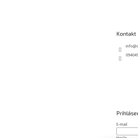
Z
á
p
ä
t
Kontakt
i
e
info
@
09404
Prihláse
E-mail