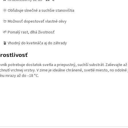
🌞 Obľubuje slnečné a suchšie stanovištia
🍈 Možnosť dopestovať vlastné olivy
🌱 Pomalý rast, dlhá životnosť
🪴 Vhodný do kvetináča aj do záhrady
rostlivosť
vník potrebuje dostatok svetla a priepustný, suchší substrát. Zalievajte až
hnutí vrchnej vrstvy. V zime je ideálne chránené, svetlé miesto, no odolné
dnu mrazy až do –18 °C.