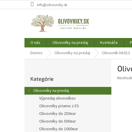
Prejsť
info@olivovniky.sk
na
obsah
O nás
Olivovníky na predaj
Kvetináče
P
Domov
Olivovníky na predaj
Olivovník HA013
B
Oliv
o
Preskočiť
č
Priemer
Neohod
Kategórie
kategórie
n
hodnote
ý
produkt
Olivovníky na predaj
p
je
Výpredaj olivovníkov
0,0
a
z
Olivovníky priamo z ES
n
5
e
Olivovníky do 250eur
hviezdič
l
Olivovníky do 500eur
Olivovníky do 1000eur