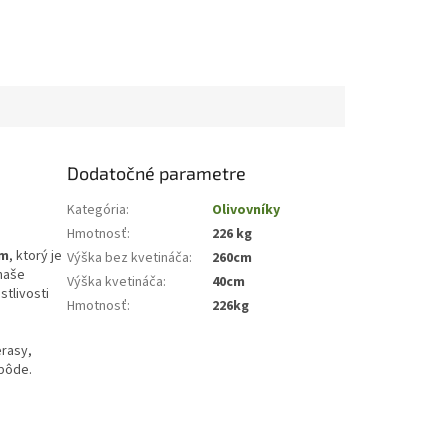
Dodatočné parametre
Kategória
:
Olivovníky
Hmotnosť
:
226 kg
om
, ktorý je
Výška bez kvetináča
:
260cm
 naše
Výška kvetináča
:
40cm
stlivosti
Hmotnosť
:
226kg
erasy,
 pôde.