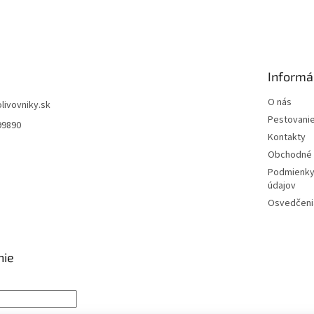
Informá
O nás
olivovniky.sk
Pestovani
99890
Kontakty
Obchodné 
Podmienky
údajov
Osvedčenia
nie