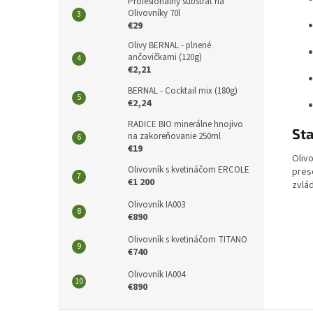
Profesionálny substrát na
Olivovníky 70l
€29
Olivy BERNAL - plnené
ančovičkami (120g)
€2,21
BERNAL - Cocktail mix (180g)
€2,24
RADICE BIO minerálne hnojivo
Sta
na zakoreňovanie 250ml
€19
Olivo
Olivovník s kvetináčom ERCOLE
presc
€1 200
zvlá
Olivovník IA003
€890
Olivovník s kvetináčom TITANO
€740
Olivovník IA004
€890