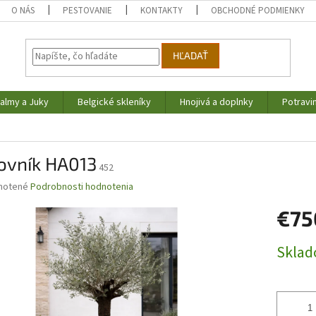
O NÁS
PESTOVANIE
KONTAKTY
OBCHODNÉ PODMIENKY
HĽADAŤ
almy a Juky
Belgické skleníky
Hnojivá a doplnky
Potravi
ovník HA013
452
né
notené
Podrobnosti hodnotenia
nie
€75
u
Jednotk
Skla
cena:
iek.