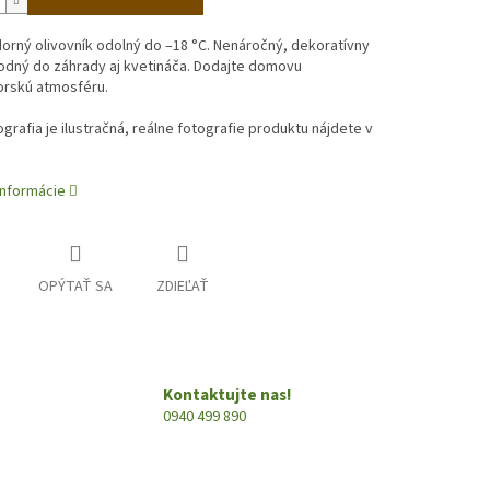
rný olivovník odolný do –18 °C. Nenáročný, dekoratívny
odný do záhrady aj kvetináča. Dodajte domovu
rskú atmosféru.
ografia je ilustračná, reálne fotografie produktu nájdete v
informácie
OPÝTAŤ SA
ZDIEĽAŤ
Kontaktujte nas!
0940 499 890