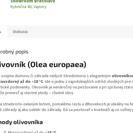
Showroom Bratislava
Rybničná 40, Vajnory
s
Diskusia
robný popis
ivovník (Olea europaea)
e svojmu domovu či záhrade nádych Stredomoria s elegantným
olivovník
uvzdorný až do –18 °C
. Ide o jednu z najodolnejších odrôd vhodných pre
tické podmienky. Olivovník je nenáročný na pestovanie a pri správnej staro
e priniesť aj vlastné plody – chutné olivy.
a striebristo-zeleným listom, pomalému rastu a dlhovekosti je ideálny na t
 záhrady aj ako solitér do záhrady. Dá sa pestovať v kvetináči aj vo voľnej
hody olivovníka
🫒 Mrazuvzdorný až do
–18 °C