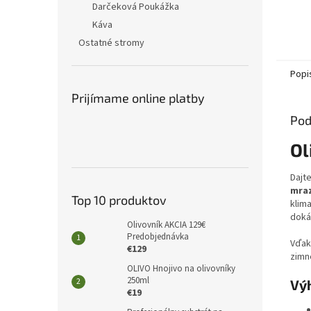
Darčeková Poukážka
Káva
Ostatné stromy
Popi
Prijímame online platby
Pod
Ol
Dajt
mraz
Top 10 produktov
klima
dokáž
Olivovník AKCIA 129€
Predobjednávka
Vďak
€129
zimné
OLIVO Hnojivo na olivovníky
250ml
Vý
€19