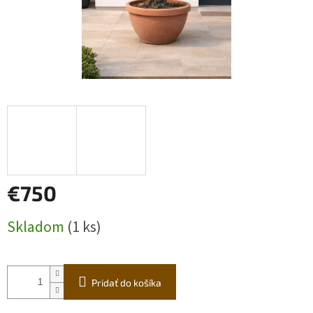
€750
Jednotková
Skladom
(1 ks)
cena:
Pridať do košíka