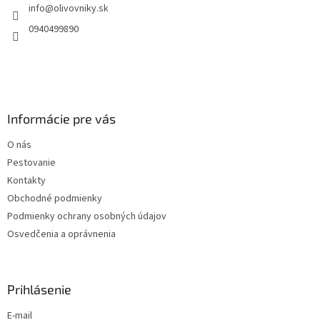
info
@
olivovniky.sk
i
e
0940499890
Informácie pre vás
O nás
Pestovanie
Kontakty
Obchodné podmienky
Podmienky ochrany osobných údajov
Osvedčenia a oprávnenia
Prihlásenie
E-mail