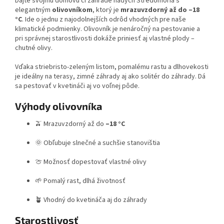
Dajte svojmu domovu či záhrade nádych Stredomoria s
elegantným
olivovníkom
, ktorý je
mrazuvzdorný až do –18
°C
. Ide o jednu z najodolnejších odrôd vhodných pre naše
klimatické podmienky. Olivovník je nenáročný na pestovanie a
pri správnej starostlivosti dokáže priniesť aj vlastné plody –
chutné olivy.
Vďaka striebristo-zeleným listom, pomalému rastu a dlhovekosti
je ideálny na terasy, zimné záhrady aj ako solitér do záhrady. Dá
sa pestovať v kvetináči aj vo voľnej pôde.
Výhody olivovníka
🫒 Mrazuvzdorný až do
–18 °C
🌞 Obľubuje slnečné a suchšie stanovištia
🍈 Možnosť dopestovať vlastné olivy
🌱 Pomalý rast, dlhá životnosť
🪴 Vhodný do kvetináča aj do záhrady
Starostlivosť