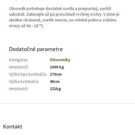
Olivovník potrebuje dostatok svetla a priepustný, suchší
substrát. Zalievajte až po preschnutí vrchnej vrstvy. V zime je
ideálne chránené, svetlé miesto, no odolné jedince zvládnu
mrazy až do –18 °C.
Dodatočné parametre
Kategória
:
Olivovníky
Hmotnosť
:
1000 kg
Výška bez kvetináča
:
270cm
Výška kvetináča
:
40cm
Hmotnosť
:
221kg
Z
á
p
ä
Kontakt
t