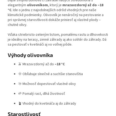
Dajte svojmu domovu či záhrade nádych Stredomoria s
elegantným
olivovníkom
, ktorý je
mrazuvzdorný až do –18
°C
. Ide o jednu z najodolnejších odrôd vhodných pre naše
klimatické podmienky. Olivovník je nenáročný na pestovanie a
pri správnej starostlivosti dokáže priniesť aj vlastné plody –
chutné olivy.
Vďaka striebristo-zeleným listom, pomalému rastu a dlhovekosti
je ideálny na terasy, zimné záhrady aj ako solitér do záhrady. Dá
sa pestovať v kvetináči aj vo voľnej pôde.
Výhody olivovníka
🫒 Mrazuvzdorný až do
–18 °C
🌞 Obľubuje slnečné a suchšie stanovištia
🍈 Možnosť dopestovať vlastné olivy
🌱 Pomalý rast, dlhá životnosť
🪴 Vhodný do kvetináča aj do záhrady
Starostlivosť