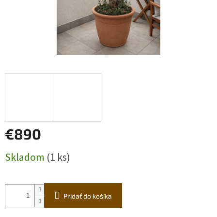
€890
Jednotková
Skladom
(1 ks)
cena:
Pridať do košíka