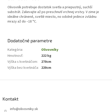
Olivovník potrebuje dostatok svetla a priepustný, suchší
substrát. Zalievajte až po preschnutí vrchnej vrstvy. V zime je
ideálne chránené, svetlé miesto, no odolné jedince zvládnu
mrazy až do –18 °C.
Dodatočné parametre
Kategória
:
Olivovníky
Hmotnosť
:
222 kg
Výška s kvetináčom
:
270cm
Výška bez kvetináča
:
220cm
Z
á
p
ä
Kontakt
t
info
@
olivovniky.sk
i