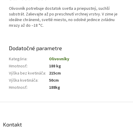
Olivovník potrebuje dostatok svetla a priepustný, suchší
substrát. Zalievajte až po preschnutí vrchnej vrstvy. V zime je
ideálne chránené, svetlé miesto, no odolné jedince zvládnu
mrazy až do –18 °C.
Dodatočné parametre
Kategória
:
Olivovníky
Hmotnosť
:
188 kg
Výška bez kvetináča
:
215cm
Výška kvetináča
:
50cm
Hmotnosť
:
188kg
Z
á
p
ä
Kontakt
t