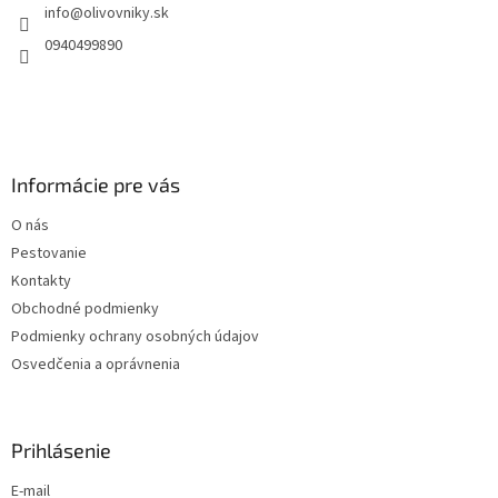
info
@
olivovniky.sk
i
e
0940499890
Informácie pre vás
O nás
Pestovanie
Kontakty
Obchodné podmienky
Podmienky ochrany osobných údajov
Osvedčenia a oprávnenia
Prihlásenie
E-mail