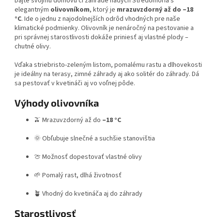
Dajte svojmu domovu či záhrade nádych Stredomoria s
elegantným
olivovníkom
, ktorý je
mrazuvzdorný až do –18
°C
. Ide o jednu z najodolnejších odrôd vhodných pre naše
klimatické podmienky. Olivovník je nenáročný na pestovanie a
pri správnej starostlivosti dokáže priniesť aj vlastné plody –
chutné olivy.
Vďaka striebristo-zeleným listom, pomalému rastu a dlhovekosti
je ideálny na terasy, zimné záhrady aj ako solitér do záhrady. Dá
sa pestovať v kvetináči aj vo voľnej pôde.
Výhody olivovníka
🫒 Mrazuvzdorný až do
–18 °C
🌞 Obľubuje slnečné a suchšie stanovištia
🍈 Možnosť dopestovať vlastné olivy
🌱 Pomalý rast, dlhá životnosť
🪴 Vhodný do kvetináča aj do záhrady
Starostlivosť