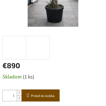
€890
Jednotková
Skladom
(1 ks)
cena:
Pridať do košíka