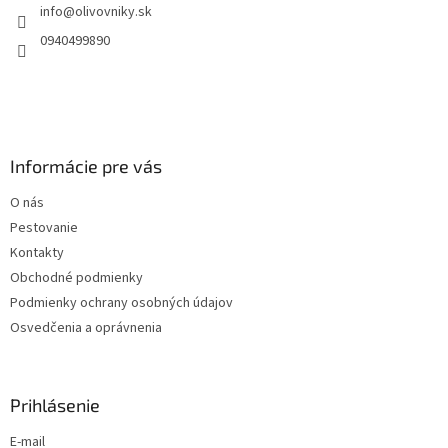
info
@
olivovniky.sk
i
e
0940499890
Informácie pre vás
O nás
Pestovanie
Kontakty
Obchodné podmienky
Podmienky ochrany osobných údajov
Osvedčenia a oprávnenia
Prihlásenie
E-mail