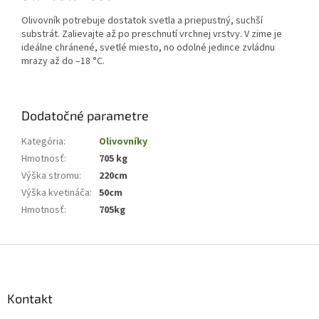
Olivovník potrebuje dostatok svetla a priepustný, suchší
substrát. Zalievajte až po preschnutí vrchnej vrstvy. V zime je
ideálne chránené, svetlé miesto, no odolné jedince zvládnu
mrazy až do –18 °C.
Dodatočné parametre
Kategória
:
Olivovníky
Hmotnosť
:
705 kg
Výška stromu
:
220cm
Výška kvetináča
:
50cm
Hmotnosť
:
705kg
Z
á
p
ä
Kontakt
t