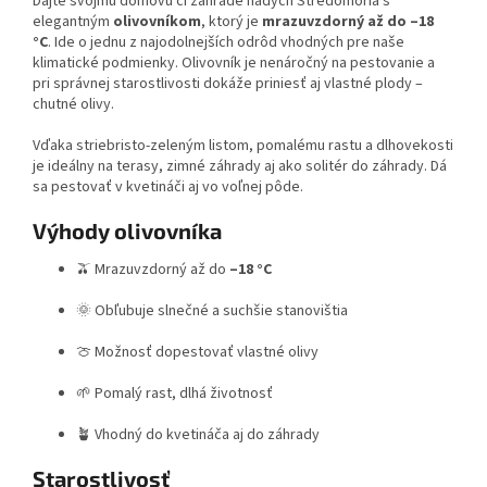
Dajte svojmu domovu či záhrade nádych Stredomoria s
elegantným
olivovníkom
, ktorý je
mrazuvzdorný až do –18
°C
. Ide o jednu z najodolnejších odrôd vhodných pre naše
klimatické podmienky. Olivovník je nenáročný na pestovanie a
pri správnej starostlivosti dokáže priniesť aj vlastné plody –
chutné olivy.
Vďaka striebristo-zeleným listom, pomalému rastu a dlhovekosti
je ideálny na terasy, zimné záhrady aj ako solitér do záhrady. Dá
sa pestovať v kvetináči aj vo voľnej pôde.
Výhody olivovníka
🫒 Mrazuvzdorný až do
–18 °C
🌞 Obľubuje slnečné a suchšie stanovištia
🍈 Možnosť dopestovať vlastné olivy
🌱 Pomalý rast, dlhá životnosť
🪴 Vhodný do kvetináča aj do záhrady
Starostlivosť