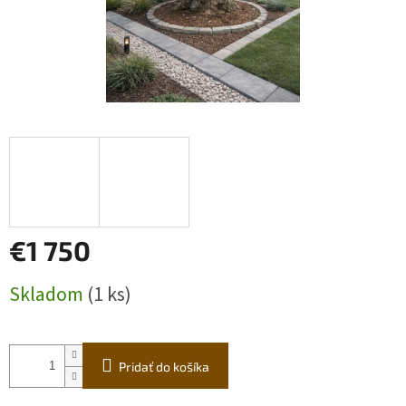
€1 750
Jednotková
Skladom
(1 ks)
cena:
Pridať do košíka