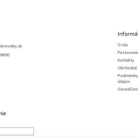
Informá
O nás
olivovniky.sk
Pestovani
99890
Kontakty
Obchodné 
Podmienky
údajov
Osvedčenia
nie