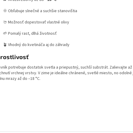
🌞 Obľubuje slnečné a suchšie stanovištia
🍈 Možnosť dopestovať vlastné olivy
🌱 Pomalý rast, dlhá životnosť
🪴 Vhodný do kvetináča aj do záhrady
rostlivosť
vník potrebuje dostatok svetla a priepustný, suchší substrát. Zalievajte až
hnutí vrchnej vrstvy. V zime je ideálne chránené, svetlé miesto, no odolné
dnu mrazy až do –18 °C.