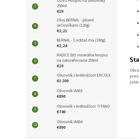
OLIVO Hnojivo na olivovníky
250ml
€19
Olivy BERNAL - plnené
ančovičkami (120g)
€2,21
BERNAL - Cocktail mix (180g)
€2,24
RADICE BIO minerálne hnojivo
Sta
na zakoreňovanie 250ml
€19
Olivo
Olivovník s kvetináčom ERCOLE
presc
€1 200
zvlá
Olivovník IA003
€890
Olivovník s kvetináčom TITANO
€740
Olivovník IA004
€890