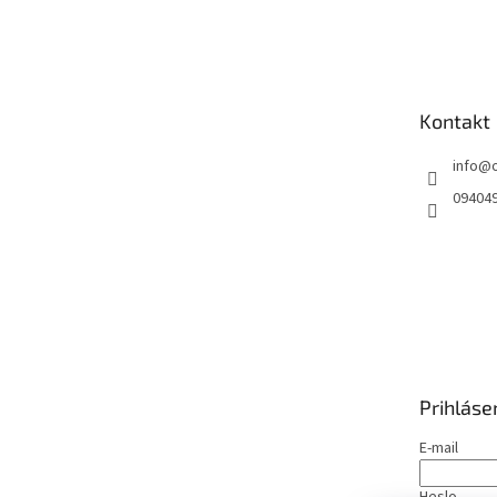
Z
á
p
ä
t
Kontakt
i
e
info
@
09404
Prihláse
E-mail