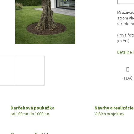
Mrazuvzdo
strom vh
stredomo
(
Prvá fot
galérii)
Detailné 
TLAČ
Darčeková poukážka
Návrhy a realizácie
od 100eur do 1000eur
Vaších projektov