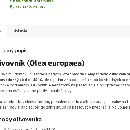
Showroom Bratislava
Rybničná 40, Vajnory
s
Diskusia
robný popis
ivovník (Olea europaea)
e svojmu domovu či záhrade nádych Stredomoria s elegantným
olivovník
uvzdorný až do –18 °C
. Ide o jednu z najodolnejších odrôd vhodných pre
tické podmienky. Olivovník je nenáročný na pestovanie a pri správnej staro
e priniesť aj vlastné plody – chutné olivy.
a striebristo-zeleným listom, pomalému rastu a dlhovekosti je ideálny na t
 záhrady aj ako solitér do záhrady. Dá sa pestovať v kvetináči aj vo voľnej
hody olivovníka
🫒 Mrazuvzdorný až do
–18 °C