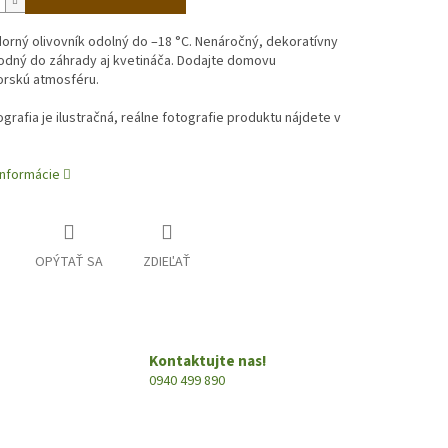
rný olivovník odolný do –18 °C. Nenáročný, dekoratívny
odný do záhrady aj kvetináča. Dodajte domovu
rskú atmosféru.
ografia je ilustračná, reálne fotografie produktu nájdete v
informácie
OPÝTAŤ SA
ZDIEĽAŤ
Kontaktujte nas!
0940 499 890