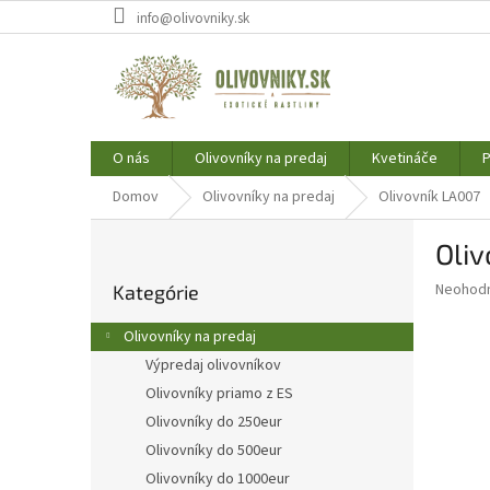
Prejsť
info@olivovniky.sk
na
obsah
O nás
Olivovníky na predaj
Kvetináče
P
Domov
Olivovníky na predaj
Olivovník LA007
B
Oli
o
Preskočiť
č
Priemer
Neohod
Kategórie
kategórie
n
hodnote
ý
produkt
Olivovníky na predaj
p
je
Výpredaj olivovníkov
0,0
a
z
Olivovníky priamo z ES
n
5
e
Olivovníky do 250eur
hviezdič
l
Olivovníky do 500eur
Olivovníky do 1000eur