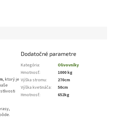
Dodatočné parametre
Kategória
:
Olivovníky
Hmotnosť
:
1000 kg
om
, ktorý je
Výška stromu
:
270cm
 naše
Výška kvetináča
:
50cm
stlivosti
Hmotnosť
:
652kg
erasy,
 pôde.