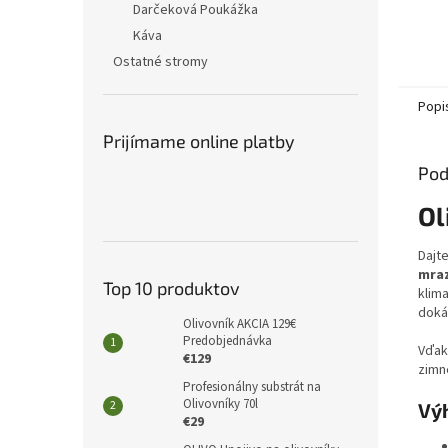
Darčeková Poukážka
Káva
Ostatné stromy
Popi
Prijímame online platby
Pod
Ol
Dajt
mraz
Top 10 produktov
klima
dokáž
Olivovník AKCIA 129€
Predobjednávka
Vďak
€129
zimné
Profesionálny substrát na
Olivovníky 70l
Vý
€29