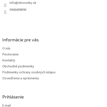
info
@
olivovniky.sk
i
e
0940499890
Informácie pre vás
O nás
Pestovanie
Kontakty
Obchodné podmienky
Podmienky ochrany osobných údajov
Osvedčenia a oprávnenia
Prihlásenie
E-mail