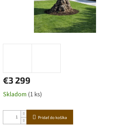
€3 299
Jednotková
Skladom
(1 ks)
cena:
Pridať do košíka