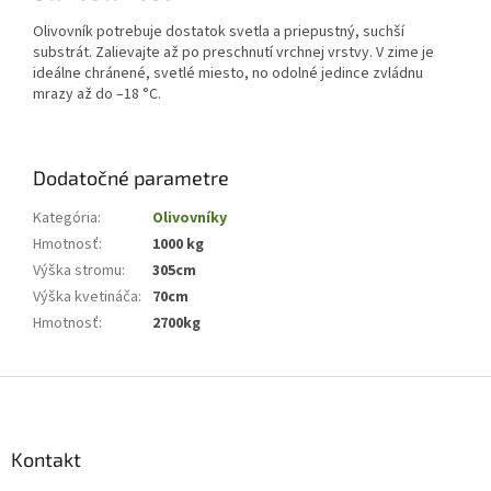
Olivovník potrebuje dostatok svetla a priepustný, suchší
substrát. Zalievajte až po preschnutí vrchnej vrstvy. V zime je
ideálne chránené, svetlé miesto, no odolné jedince zvládnu
mrazy až do –18 °C.
Dodatočné parametre
Kategória
:
Olivovníky
Hmotnosť
:
1000 kg
Výška stromu
:
305cm
Výška kvetináča
:
70cm
Hmotnosť
:
2700kg
Z
á
p
ä
Kontakt
t