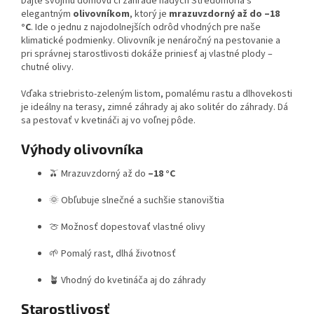
Dajte svojmu domovu či záhrade nádych Stredomoria s
elegantným
olivovníkom
, ktorý je
mrazuvzdorný až do –18
°C
. Ide o jednu z najodolnejších odrôd vhodných pre naše
klimatické podmienky. Olivovník je nenáročný na pestovanie a
pri správnej starostlivosti dokáže priniesť aj vlastné plody –
chutné olivy.
Vďaka striebristo-zeleným listom, pomalému rastu a dlhovekosti
je ideálny na terasy, zimné záhrady aj ako solitér do záhrady. Dá
sa pestovať v kvetináči aj vo voľnej pôde.
Výhody olivovníka
🫒 Mrazuvzdorný až do
–18 °C
🌞 Obľubuje slnečné a suchšie stanovištia
🍈 Možnosť dopestovať vlastné olivy
🌱 Pomalý rast, dlhá životnosť
🪴 Vhodný do kvetináča aj do záhrady
Starostlivosť