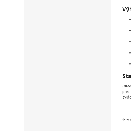
Vý
Sta
Olivo
presc
zvlá
(
Prvá