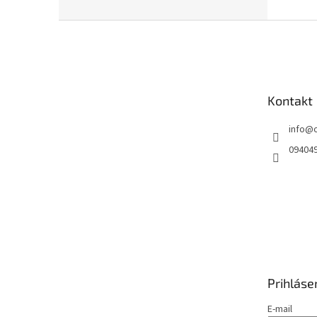
Z
á
p
ä
t
Kontakt
i
e
info
@
09404
Prihláse
E-mail