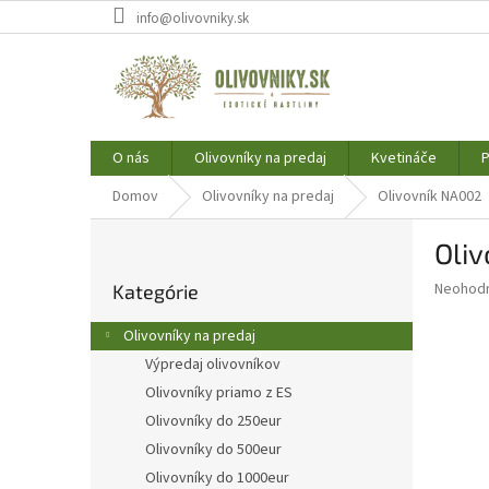
Prejsť
info@olivovniky.sk
na
obsah
O nás
Olivovníky na predaj
Kvetináče
P
Domov
Olivovníky na predaj
Olivovník NA002
B
Oli
o
Preskočiť
č
Priemer
Neohod
Kategórie
kategórie
n
hodnote
ý
produkt
Olivovníky na predaj
p
je
Výpredaj olivovníkov
0,0
a
z
Olivovníky priamo z ES
n
5
e
Olivovníky do 250eur
hviezdič
l
Olivovníky do 500eur
Olivovníky do 1000eur