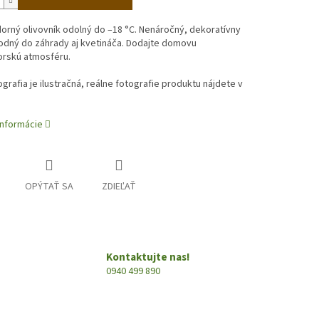
rný olivovník odolný do –18 °C. Nenáročný, dekoratívny
odný do záhrady aj kvetináča. Dodajte domovu
rskú atmosféru.
ografia je ilustračná, reálne fotografie produktu nájdete v
informácie
OPÝTAŤ SA
ZDIEĽAŤ
Kontaktujte nas!
0940 499 890