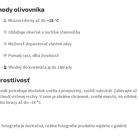
hody olivovníka
🫒 Mrazuvzdorný až do
–18 °C
🌞 Obľubuje slnečné a suchšie stanovištia
🍈 Možnosť dopestovať vlastné olivy
🌱 Pomalý rast, dlhá životnosť
🪴 Vhodný do kvetináča aj do záhrady
rostlivosť
vník potrebuje dostatok svetla a priepustný, suchší substrát. Zalievajte až
hnutí vrchnej vrstvy. V zime je ideálne chránené, svetlé miesto, no odolné
dnu mrazy až do –18 °C.
 fotografia je ilustračná, reálne fotografie produktu nájdete v galérii)