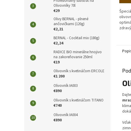
Profesionálny substrát na
Olivovníky 70l
€29
Špeciá
olivov
Olivy BERNAL - plnené
optim
ančovičkami (120g)
zdravý
€2,21
systé
BERNAL - Cocktail mix (180g)
€2,24
Popi
RADICE BIO minerálne hnojivo
na zakoreňovanie 250ml
€19
Pod
Olivovník s kvetináčom ERCOLE
€1 200
Ol
Olivovník IA003
€890
Dajt
mraz
Olivovník s kvetináčom TITANO
€740
klima
dokáž
Olivovník IA004
€890
Vďak
zimné