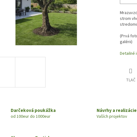
Mrazuvzdo
strom vh
stredomo
(
Prvá fot
galérii)
Detailné 
TLAČ
Darčeková poukážka
Návrhy a realizácie
od 100eur do 1000eur
Vaších projektov