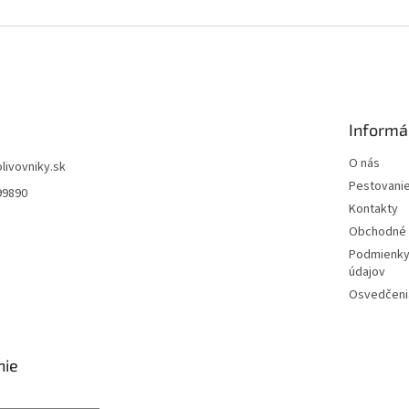
Informá
O nás
olivovniky.sk
Pestovani
99890
Kontakty
Obchodné 
Podmienky
údajov
Osvedčenia
nie