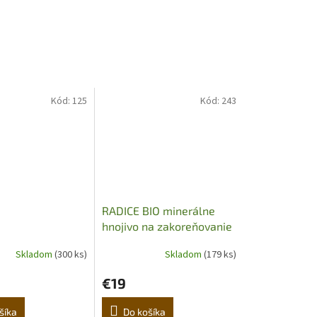
Kód:
125
Kód:
243
RADICE BIO minerálne
hnojivo na zakoreňovanie
250ml
Skladom
(300 ks)
Skladom
(179 ks)
€19
šíka
Do košíka