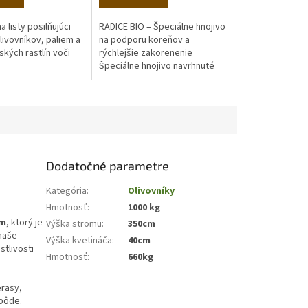
a listy posilňujúci
RADICE BIO – Špeciálne hnojivo
livovníkov, paliem a
na podporu koreňov a
kých rastlín voči
rýchlejšie zakorenenie
Špeciálne hnojivo navrhnuté
pre podporu tvorby koreňov a
rýchlejšie zakorenenie rastlín
po presadení....
Dodatočné parametre
Kategória
:
Olivovníky
Hmotnosť
:
1000 kg
om
, ktorý je
Výška stromu
:
350cm
 naše
Výška kvetináča
:
40cm
stlivosti
Hmotnosť
:
660kg
erasy,
 pôde.