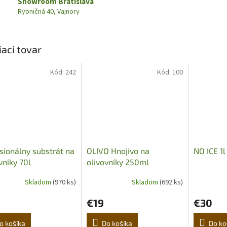
Showroom Bratislava
Rybničná 40, Vajnory
iaci tovar
Kód:
242
Kód:
100
sionálny substrát na
OLIVO Hnojivo na
NO ICE 1l
vníky 70l
olivovníky 250ml
Skladom
(970 ks)
Skladom
(692 ks)
€19
€30
o košíka
Do košíka
Do ko