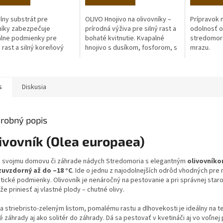
lny substrát pre
OLIVO Hnojivo na olivovníky –
Prípravok n
níky zabezpečuje
prírodná výživa pre silný rast a
odolnosť o
álne podmienky pre
bohaté kvitnutie. Kvapalné
stredomors
 rast a silný koreňový
hnojivo s dusíkom, fosforom, s
mrazu.
m.
prídavkom bóru, medi, zinku a
špecifickým...
s
Diskusia
robný popis
ivovník (Olea europaea)
e svojmu domovu či záhrade nádych Stredomoria s elegantným
olivovník
uvzdorný až do –18 °C
. Ide o jednu z najodolnejších odrôd vhodných pre
tické podmienky. Olivovník je nenáročný na pestovanie a pri správnej staro
e priniesť aj vlastné plody – chutné olivy.
a striebristo-zeleným listom, pomalému rastu a dlhovekosti je ideálny na t
 záhrady aj ako solitér do záhrady. Dá sa pestovať v kvetináči aj vo voľnej