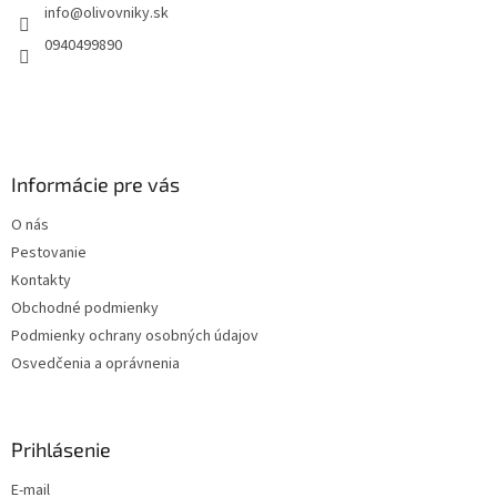
info
@
olivovniky.sk
i
e
0940499890
Informácie pre vás
O nás
Pestovanie
Kontakty
Obchodné podmienky
Podmienky ochrany osobných údajov
Osvedčenia a oprávnenia
Prihlásenie
E-mail