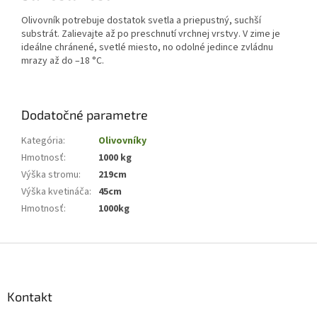
Olivovník potrebuje dostatok svetla a priepustný, suchší
substrát. Zalievajte až po preschnutí vrchnej vrstvy. V zime je
ideálne chránené, svetlé miesto, no odolné jedince zvládnu
mrazy až do –18 °C.
Dodatočné parametre
Kategória
:
Olivovníky
Hmotnosť
:
1000 kg
Výška stromu
:
219cm
Výška kvetináča
:
45cm
Hmotnosť
:
1000kg
Z
á
p
ä
Kontakt
t