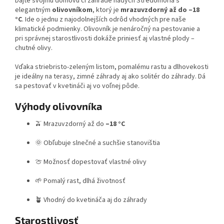
Dajte svojmu domovu či záhrade nádych Stredomoria s
elegantným
olivovníkom
, ktorý je
mrazuvzdorný až do –18
°C
. Ide o jednu z najodolnejších odrôd vhodných pre naše
klimatické podmienky. Olivovník je nenáročný na pestovanie a
pri správnej starostlivosti dokáže priniesť aj vlastné plody –
chutné olivy.
Vďaka striebristo-zeleným listom, pomalému rastu a dlhovekosti
je ideálny na terasy, zimné záhrady aj ako solitér do záhrady. Dá
sa pestovať v kvetináči aj vo voľnej pôde.
Výhody olivovníka
🫒 Mrazuvzdorný až do
–18 °C
🌞 Obľubuje slnečné a suchšie stanovištia
🍈 Možnosť dopestovať vlastné olivy
🌱 Pomalý rast, dlhá životnosť
🪴 Vhodný do kvetináča aj do záhrady
Starostlivosť