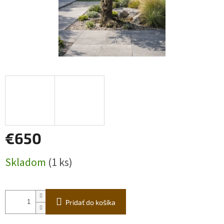
€650
Jednotková
Skladom
(1 ks)
cena:
Pridať do košíka