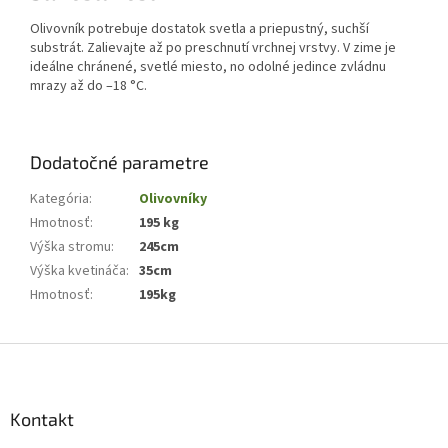
Olivovník potrebuje dostatok svetla a priepustný, suchší
substrát. Zalievajte až po preschnutí vrchnej vrstvy. V zime je
ideálne chránené, svetlé miesto, no odolné jedince zvládnu
mrazy až do –18 °C.
Dodatočné parametre
Kategória
:
Olivovníky
Hmotnosť
:
195 kg
Výška stromu
:
245cm
Výška kvetináča
:
35cm
Hmotnosť
:
195kg
Z
á
p
ä
Kontakt
t