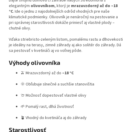
Dajte svojmu domovu či záhrade nádych Stredomoria s
elegantným
olivovníkom
, ktorý je
mrazuvzdorný až do –18
°C
. Ide o jednu z najodolnejších odrôd vhodných pre naše
klimatické podmienky. Olivovník je nenáročný na pestovanie a
pri správnej starostlivosti dokáže priniesť aj vlastné plody –
chutné olivy.
Vďaka striebristo-zeleným listom, pomalému rastu a dlhovekosti
je ideálny na terasy, zimné záhrady aj ako solitér do záhrady. Dá
sa pestovať v kvetináči aj vo voľnej pôde.
Výhody olivovníka
🫒 Mrazuvzdorný až do
–18 °C
🌞 Obľubuje slnečné a suchšie stanovištia
🍈 Možnosť dopestovať vlastné olivy
🌱 Pomalý rast, dlhá životnosť
🪴 Vhodný do kvetináča aj do záhrady
Starostlivosť