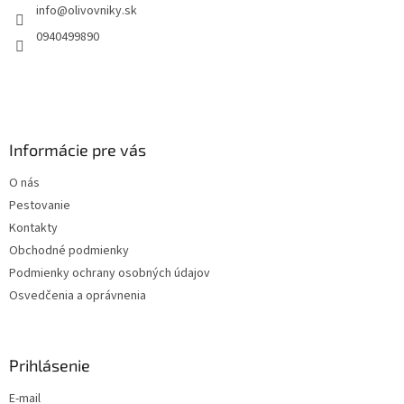
info
@
olivovniky.sk
i
e
0940499890
Informácie pre vás
O nás
Pestovanie
Kontakty
Obchodné podmienky
Podmienky ochrany osobných údajov
Osvedčenia a oprávnenia
Prihlásenie
E-mail