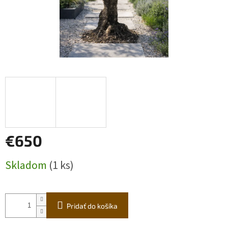
€650
Jednotková
Skladom
(1 ks)
cena:
Pridať do košíka