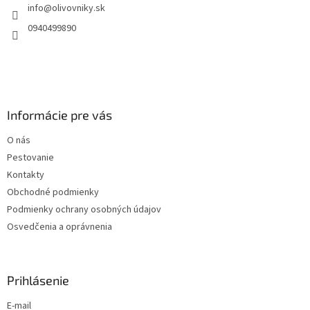
info
@
olivovniky.sk
i
e
0940499890
Informácie pre vás
O nás
Pestovanie
Kontakty
Obchodné podmienky
Podmienky ochrany osobných údajov
Osvedčenia a oprávnenia
Prihlásenie
E-mail