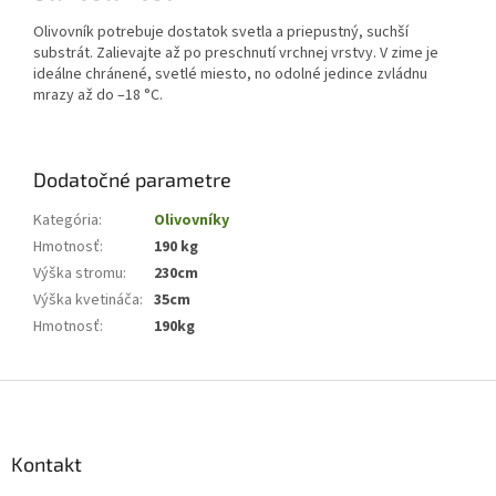
Olivovník potrebuje dostatok svetla a priepustný, suchší
substrát. Zalievajte až po preschnutí vrchnej vrstvy. V zime je
ideálne chránené, svetlé miesto, no odolné jedince zvládnu
mrazy až do –18 °C.
Dodatočné parametre
Kategória
:
Olivovníky
Hmotnosť
:
190 kg
Výška stromu
:
230cm
Výška kvetináča
:
35cm
Hmotnosť
:
190kg
Z
á
p
ä
Kontakt
t