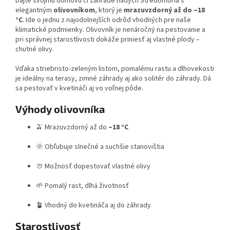
Dajte svojmu domovu či záhrade nádych Stredomoria s
elegantným
olivovníkom
, ktorý je
mrazuvzdorný až do –18
°C
. Ide o jednu z najodolnejších odrôd vhodných pre naše
klimatické podmienky. Olivovník je nenáročný na pestovanie a
pri správnej starostlivosti dokáže priniesť aj vlastné plody –
chutné olivy.
Vďaka striebristo-zeleným listom, pomalému rastu a dlhovekosti
je ideálny na terasy, zimné záhrady aj ako solitér do záhrady. Dá
sa pestovať v kvetináči aj vo voľnej pôde.
Výhody olivovníka
🫒 Mrazuvzdorný až do
–18 °C
🌞 Obľubuje slnečné a suchšie stanovištia
🍈 Možnosť dopestovať vlastné olivy
🌱 Pomalý rast, dlhá životnosť
🪴 Vhodný do kvetináča aj do záhrady
Starostlivosť