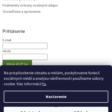
Podmienky ochrany osobných údajov
Osvedčenia a oprávnenia
Prihlásenie
E-mail
Heslo
PRIHLÁSIŤ SA
Nová registrácia
Zabudnuté heslo
Na prispôsobenie obsahu a reklám, poskytovanie funkcií
sociálnych médií a analýzu návštevnosti používame súbory
cookie. Viac informácií
tu
.
Vytvoril Shoptet
Nastavenie
Copyright 2026
Eshop Olivovniky.sk
. Všetky práva vyhradené.