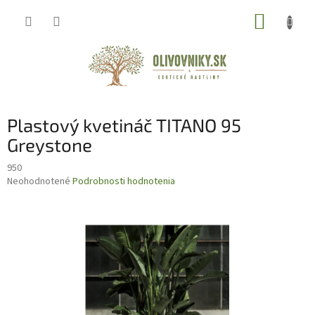
Prejsť
NÁKUP
na
obsah
KOŠÍK
Plastový kvetináč TITANO 95
Greystone
950
Priemerné
Neohodnotené
Podrobnosti hodnotenia
hodnotenie
produktu
je
0,0
z
5
hviezdičiek.