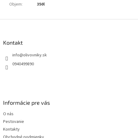
Objem
:
350l
Z
á
p
ä
Kontakt
t
info
@
olivovniky.sk
i
e
0940499890
Informácie pre vás
O nás
Pestovanie
Kontakty
Obchodné podmienky