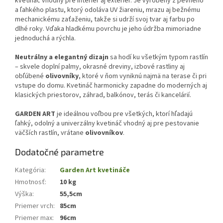
kvetináč vhodný pre interiér aj exteriér. Je vyrobený z pevného
a ľahkého plastu, ktorý odoláva UV žiareniu, mrazu aj bežnému
mechanickému zaťaženiu, takže si udrží svoj tvar aj farbu po
dlhé roky. Vďaka hladkému povrchu je jeho údržba mimoriadne
jednoduchá a rýchla.
Neutrálny a elegantný dizajn
sa hodí ku všetkým typom rastlín
– skvele doplní palmy, okrasné dreviny, izbové rastliny aj
obľúbené
olivovníky
, ktoré v ňom vyniknú najmä na terase či pri
vstupe do domu. Kvetináč harmonicky zapadne do moderných aj
klasických priestorov, záhrad, balkónov, terás či kancelárií.
GARDEN ART
je ideálnou voľbou pre všetkých, ktorí hľadajú
ľahký, odolný a univerzálny kvetináč vhodný aj pre pestovanie
väčších rastlín, vrátane
olivovníkov
.
Dodatočné parametre
Kategória
:
Garden Art kvetináče
Hmotnosť
:
10 kg
Výška
:
55,5cm
Priemer vrch
:
85cm
Priemer max
:
96cm