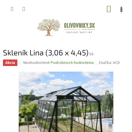
Prejsť
NÁKUP
na
obsah
KOŠÍK
Skleník Lina (3,06 x 4,45)
56
Priemerné
Neohodnotené
Podrobnosti hodnotenia
Značka:
ACD
Akcia
hodnotenie
produktu
je
0,0
z
5
hviezdičiek.