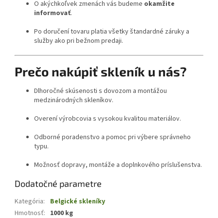
O akýchkoľvek zmenách vás budeme
okamžite
informovať
.
Po doručení tovaru platia všetky štandardné záruky a
služby ako pri bežnom predaji.
Prečo nakúpiť skleník u nás?
Dlhoročné skúsenosti s dovozom a montážou
medzinárodných skleníkov.
Overení výrobcovia s vysokou kvalitou materiálov.
Odborné poradenstvo a pomoc pri výbere správneho
typu.
Možnosť dopravy, montáže a doplnkového príslušenstva.
Dodatočné parametre
Kategória
:
Belgické skleníky
Hmotnosť
:
1000 kg