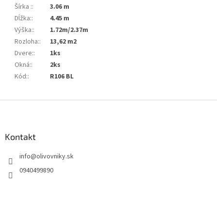
Šírka :
:
3.06 m
Dĺžka:
:
4.45 m
Výška:
:
1.72m/2.37m
Rozloha:
:
13,62 m2
Dvere:
:
1ks
Okná:
:
2ks
Kód:
:
R106 BL
Z
á
p
ä
Kontakt
t
info
@
olivovniky.sk
i
e
0940499890