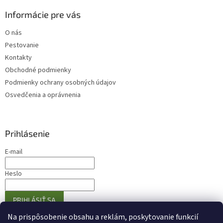
Informácie pre vás
O nás
Pestovanie
Kontakty
Obchodné podmienky
Podmienky ochrany osobných údajov
Osvedčenia a oprávnenia
Prihlásenie
E-mail
Heslo
PRIHLÁSIŤ SA
Nová registrácia
Zabudnuté heslo
Na prispôsobenie obsahu a reklám, poskytovanie funkcií