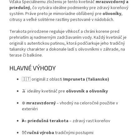
Vďaka špeciálnemu zloženiu je tento kvetináč
mrazuvzdorný a
priedušný
, čo vytvára ideálne podmienky pre zdravý koreňový
systém. Práve preto je mimoriadne obľúbený pre
olivoníky
,
citrusy a veľké solitérne rastliny pestované v nádobách.
Terakota prirodzene reguluje vlhkosť a chráni korene pred
prehriatím aj nadmerným zadržiavaním vody. Každý kvetináč je
originál s autentickou patinou, ktorá podčiarkuje jeho tradičný
taliansky charakter a dokonale ladí s olivovníkmi v záhrade, na
terase či balkóne.
HLAVNÉ VÝHODY
🇮🇹 originál z oblasti
Impruneta (Taliansko)
🫒 ideálny kvetináč pre
olivovník a olivoníky
❄️
mrazuvzdorný
– vhodný na celoročné použitie v
exteriéri
🌬️
priedušná terakota
– zdravý rast koreňov
👐
ručná výroba
tradičnými postupmi