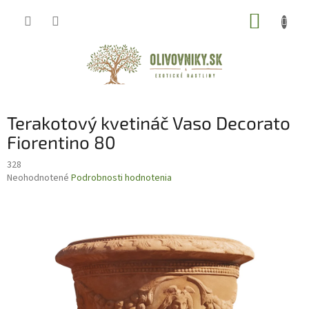
Prejsť
NÁKUP
na
obsah
KOŠÍK
Terakotový kvetináč Vaso Decorato
Fiorentino 80
328
Priemerné
Neohodnotené
Podrobnosti hodnotenia
hodnotenie
produktu
je
0,0
z
5
hviezdičiek.