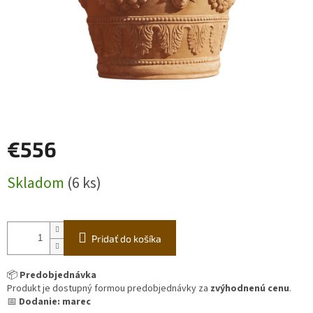
€556
Jednotková
Skladom
(6 ks)
cena:
Pridať do košíka
📦
Predobjednávka
Produkt je dostupný formou predobjednávky za
zvýhodnenú cenu
.
📅
Dodanie: marec