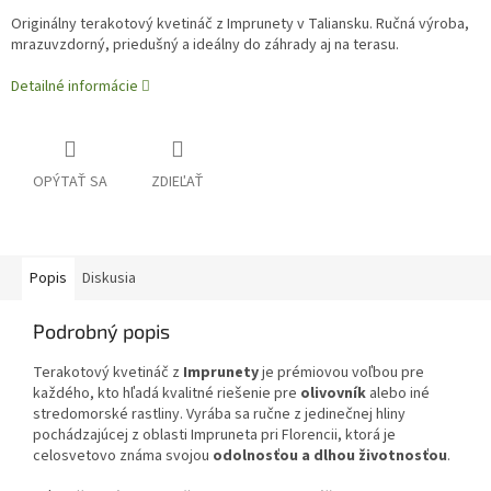
Originálny terakotový kvetináč z Imprunety v Taliansku. Ručná výroba,
mrazuvzdorný, priedušný a ideálny do záhrady aj na terasu.
Detailné informácie
OPÝTAŤ SA
ZDIEĽAŤ
Popis
Diskusia
Podrobný popis
Terakotový kvetináč z
Imprunety
je prémiovou voľbou pre
každého, kto hľadá kvalitné riešenie pre
olivovník
alebo iné
stredomorské rastliny. Vyrába sa ručne z jedinečnej hliny
pochádzajúcej z oblasti Impruneta pri Florencii, ktorá je
celosvetovo známa svojou
odolnosťou a dlhou životnosťou
.