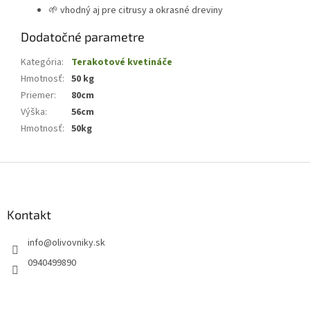
🌱 vhodný aj pre citrusy a okrasné dreviny
Dodatočné parametre
Kategória
:
Terakotové kvetináče
Hmotnosť
:
50 kg
Priemer
:
80cm
Výška
:
56cm
Hmotnosť
:
50kg
Z
á
p
ä
Kontakt
t
info
@
olivovniky.sk
i
e
0940499890