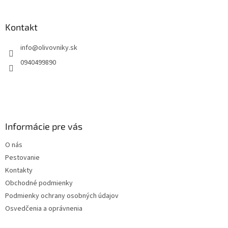
á
p
ä
Kontakt
t
info
@
olivovniky.sk
i
e
0940499890
Informácie pre vás
O nás
Pestovanie
Kontakty
Obchodné podmienky
Podmienky ochrany osobných údajov
Osvedčenia a oprávnenia