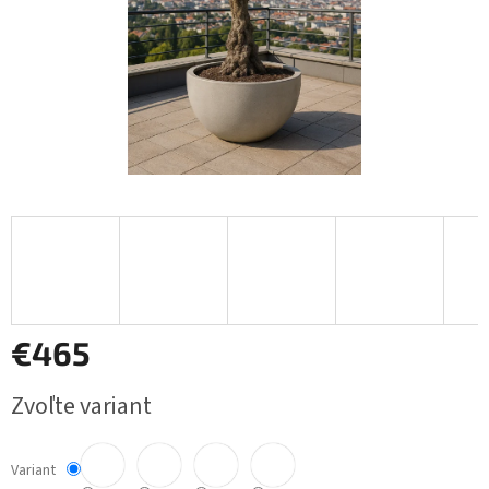
€465
Jednotková
Zvoľte variant
cena:
Variant