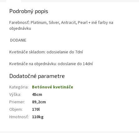
Podrobný popis
Farebnosť: Platinum, Silver, Antracit, Pearl + iné farby na
objednávku
DODANIE
Kvetináče skladom: odosielanie do 7dní
Kvetináče na objednávku: odoslanie do 14dní
Dodatočné parametre
Kategória
:
Betónové kvetináče
Výška
:
45cm
Priemer
:
89,2cm
Objem
:
170l
Hmotnosť
:
110kg
Z