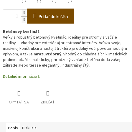
Pridať do košíka
Betónový kvetináč
Veľký a robustný betónový kvetináč, ideálny pre stromy a väčšie
rastliny — vhodný pre exteriér aj priestranné interiéry. Vďaka svojej
masívnej konštrukcii a hustej štruktúre je odolný voči poveternostným
vplyvom, a tak je
mrazuvzdorný
, vhodný do chladnejších klimatických
podmienok. Minimalistický, prirodzený vzhľad z betónu dodá vašej
záhrade alebo terase elegantný, industriálny štýl.
Detailné informácie
OPÝTAŤ SA
ZDIEĽAŤ
Popis
Diskusia