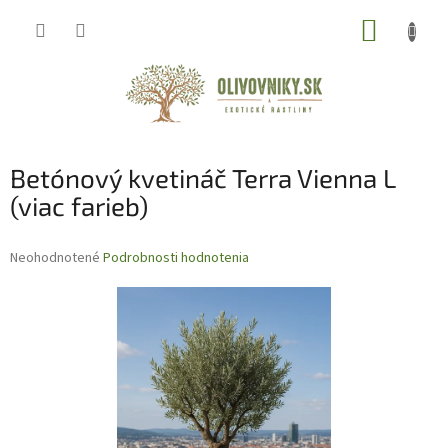
Prejsť
NÁKUP
na
obsah
KOŠÍK
Betónový kvetináč Terra Vienna L
(viac farieb)
Priemerné
Neohodnotené
Podrobnosti hodnotenia
hodnotenie
produktu
je
0,0
z
5
hviezdičiek.