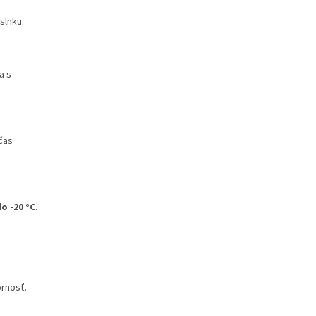
 slnku.
a s
očas
o -20 °C
.
ornosť.