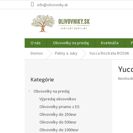
Prejsť
info@olivovniky.sk
na
obsah
O nás
Olivovníky na predaj
Kvetináče
P
Domov
Palmy a Juky
Yucca Rostrata ROS06
B
Yuc
o
Preskočiť
č
Priemer
Neohod
Kategórie
kategórie
n
hodnote
ý
produkt
Olivovníky na predaj
p
je
Výpredaj olivovníkov
0,0
a
z
Olivovníky priamo z ES
n
5
e
Olivovníky do 250eur
hviezdič
l
Olivovníky do 500eur
Olivovníky do 1000eur