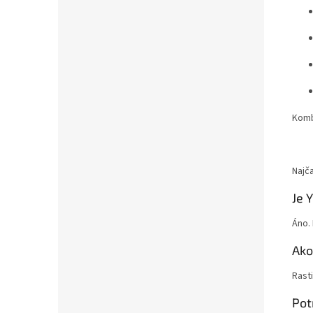
Komb
Najč
Je 
Áno. 
Ako
Rast
Pot