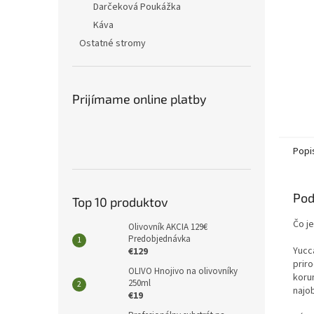
Darčeková Poukážka
Káva
Ostatné stromy
Prijímame online platby
Popi
Pod
Top 10 produktov
Čo je
Olivovník AKCIA 129€
Predobjednávka
Yucc
€129
prir
OLIVO Hnojivo na olivovníky
koru
250ml
najo
€19