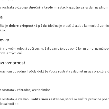
a rostrata vyžaduje
slnečné a teplé miesto
. Najlepšie sa jej darí na plnom
da
itá je
dobre priepustná pôda
. Ideálna je piesčitá alebo kamenistá zemin
ážou.
ievka
ina je veľmi odolná voči suchu. Zalievanie je potrebné len mierne, najmä p
ich letných dní.
zuvzdornosť
správnom odvodnení pôdy dokáže Yucca rostrata zvládnuť mrazy približne
d
a rostrata v záhradnej architektúre
a rostrata je ideálnou
solitérnou rastlinou
, ktorá okamžite pritiahne poz
le sa hodí do: