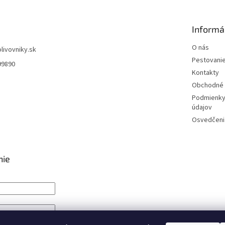
Informá
O nás
olivovniky.sk
Pestovani
99890
Kontakty
Obchodné 
Podmienky
údajov
Osvedčenia
nie