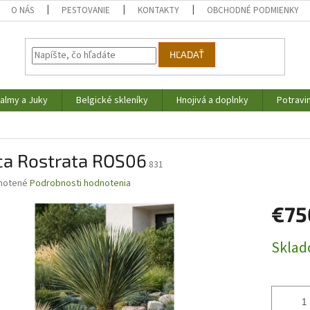
O NÁS
PESTOVANIE
KONTAKTY
OBCHODNÉ PODMIENKY
HĽADAŤ
almy a Juky
Belgické skleníky
Hnojivá a doplnky
Potravi
ca Rostrata ROS06
831
né
notené
Podrobnosti hodnotenia
nie
€75
u
Jednotk
Skla
cena:
iek.