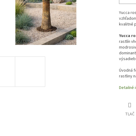
Yucca ros
vzhľadom
kvalitné 
Yucca ro
rastlín v
modrosivý
dominant
výsadieb
Úvodná fo
rastliny 
Detailné 
TLAČ