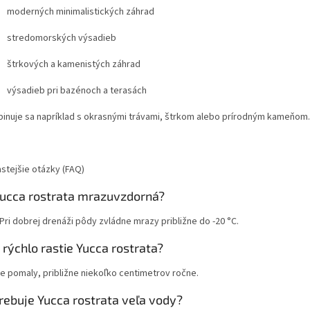
moderných minimalistických záhrad
stredomorských výsadieb
štrkových a kamenistých záhrad
výsadieb pri bazénoch a terasách
inuje sa napríklad s okrasnými trávami, štrkom alebo prírodným kameňom.
astejšie otázky (FAQ)
Yucca rostrata mrazuvzdorná?
Pri dobrej drenáži pôdy zvládne mrazy približne do -20 °C.
 rýchlo rastie Yucca rostrata?
ie pomaly, približne niekoľko centimetrov ročne.
rebuje Yucca rostrata veľa vody?