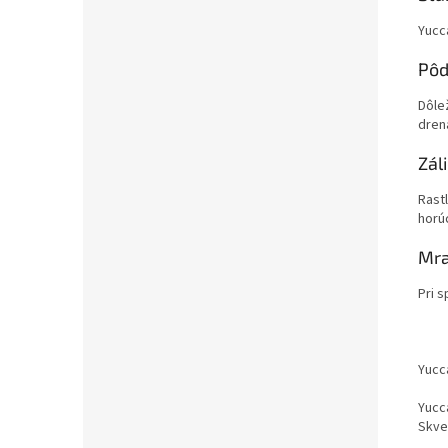
Yucc
Pô
Dôlež
dren
Zál
Rastl
horúc
Mra
Pri 
Yucc
Yucc
Skve