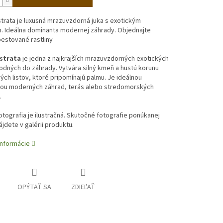
trata je luxusná mrazuvzdorná juka s exotickým
. Ideálna dominanta modernej záhrady. Objednajte
pestované rastliny
strata
je jedna z najkrajších mrazuvzdorných exotických
hodných do záhrady. Vytvára silný kmeň a hustú korunu
ch listov, ktoré pripomínajú palmu. Je ideálnou
ou moderných záhrad, terás alebo stredomorských
.
tografia je ilustračná. Skutočné fotografie ponúkanej
nájdete v galérii produktu.
informácie
OPÝTAŤ SA
ZDIEĽAŤ