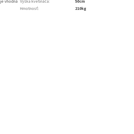
 je vhodná
Výška kvetináča
:
50cm
Hmotnosť
:
210kg