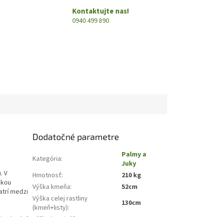
Kontaktujte nas!
0940 499 890
Dodatočné parametre
Palmy a
Kategória
:
Juky
. V
Hmotnosť
:
210 kg
ckou
Výška kmeňa
:
52cm
atrí medzi
Výška celej rastliny
130cm
(kmeň+listy)
: