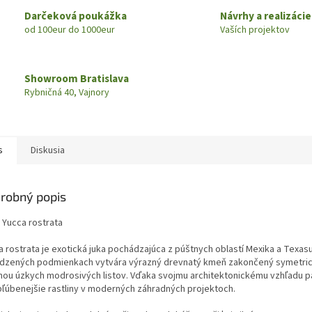
Darčeková poukážka
Návrhy a realizácie
od 100eur do 1000eur
Vaších projektov
Showroom Bratislava
Rybničná 40, Vajnory
s
Diskusia
robný popis
 Yucca rostrata
a rostrata je exotická juka pochádzajúca z púštnych oblastí Mexika a Texasu
odzených podmienkach vytvára výrazný drevnatý kmeň zakončený symetri
nou úzkych modrosivých listov. Vďaka svojmu architektonickému vzhľadu p
bľúbenejšie rastliny v moderných záhradných projektoch.