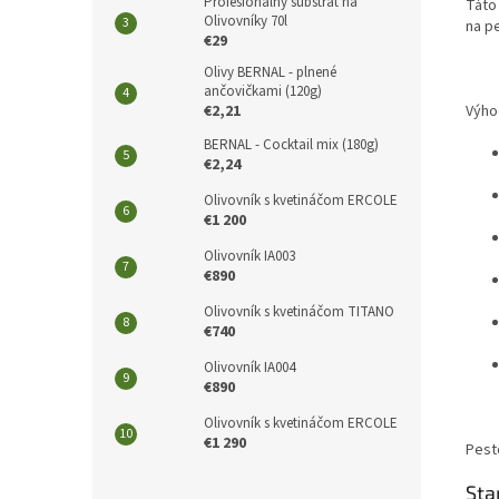
Profesionálny substrát na
Táto
Olivovníky 70l
na p
€29
Olivy BERNAL - plnené
ančovičkami (120g)
€2,21
Výho
BERNAL - Cocktail mix (180g)
€2,24
Olivovník s kvetináčom ERCOLE
€1 200
Olivovník IA003
€890
Olivovník s kvetináčom TITANO
€740
Olivovník IA004
€890
Olivovník s kvetináčom ERCOLE
€1 290
Pest
Sta