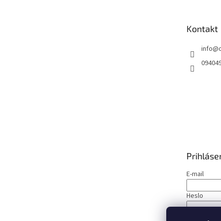
ä
t
Kontakt
i
e
info
@
09404
Prihláse
E-mail
Heslo