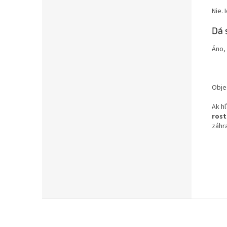
Nie. 
Dá 
Áno, 
Obje
Ak h
rost
záhr
Z
á
p