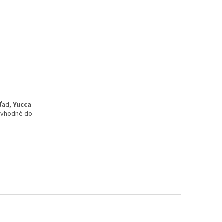
hľad,
Yucca
y vhodné do