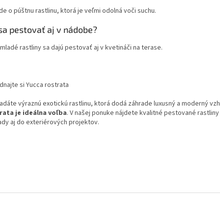
Ide o púštnu rastlinu, ktorá je veľmi odolná voči suchu.
sa pestovať aj v nádobe?
mladé rastliny sa dajú pestovať aj v kvetináči na terase.
dnajte si Yucca rostrata
ľadáte výraznú exotickú rastlinu, ktorá dodá záhrade luxusný a moderný vz
rata je ideálna voľba
. V našej ponuke nájdete kvalitné pestované rastlin
ady aj do exteriérových projektov.