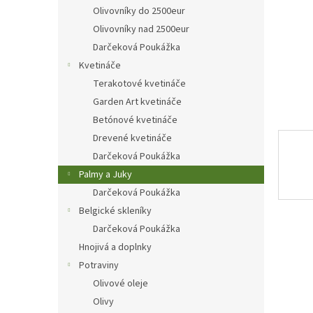
Olivovníky do 2500eur
Olivovníky nad 2500eur
Darčeková Poukážka
Kvetináče
Terakotové kvetináče
Garden Art kvetináče
Betónové kvetináče
Drevené kvetináče
Darčeková Poukážka
Palmy a Juky
Darčeková Poukážka
Belgické skleníky
Darčeková Poukážka
Hnojivá a doplnky
Potraviny
Olivové oleje
Olivy