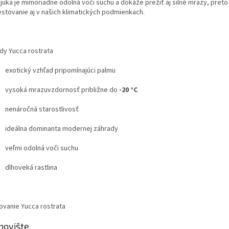
 juka je mimoriadne odolná voči suchu a dokáže prežiť aj silné mrazy, preto
estovanie aj v našich klimatických podmienkach.
dy Yucca rostrata
exotický vzhľad pripomínajúci palmu
vysoká mrazuvzdornosť približne do
-20 °C
nenáročná starostlivosť
ideálna dominanta modernej záhrady
veľmi odolná voči suchu
dlhoveká rastlina
ovanie Yucca rostrata
novište