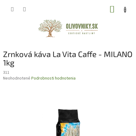
Prejsť
NÁKUP
na
obsah
KOŠÍK
Zrnková káva La Vita Caffe - MILANO
1kg
311
Priemerné
Neohodnotené
Podrobnosti hodnotenia
hodnotenie
produktu
je
0,0
z
5
hviezdičiek.