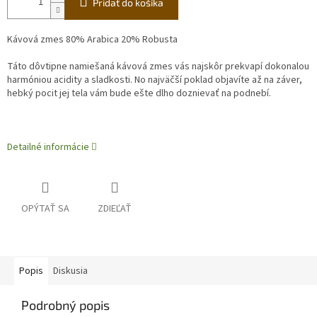
Pridať do košíka
Kávová zmes 80% Arabica 20% Robusta
Táto dôvtipne namiešaná kávová zmes vás najskôr prekvapí dokonalou
harmóniou acidity a sladkosti. No najväčší poklad objavíte až na záver,
hebký pocit jej tela vám bude ešte dlho doznievať na podnebí.
Detailné informácie
OPÝTAŤ SA
ZDIEĽAŤ
Popis
Diskusia
Podrobný popis