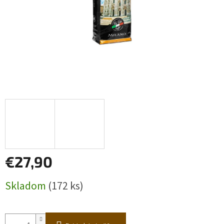
€27,90
Jednotková
Skladom
(172 ks)
cena: