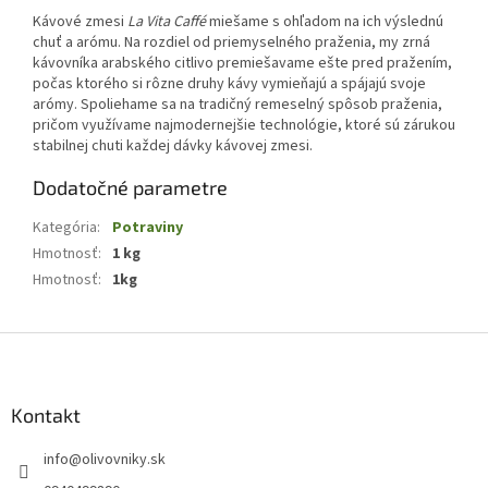
Kávové zmesi
La Vita Caffé
miešame s ohľadom na ich výslednú
chuť a arómu. Na rozdiel od priemyselného praženia, my zrná
kávovníka arabského citlivo premiešavame ešte pred pražením,
počas ktorého si rôzne druhy kávy vymieňajú a spájajú svoje
arómy. Spoliehame sa na tradičný remeselný spôsob praženia,
pričom využívame najmodernejšie technológie, ktoré sú zárukou
stabilnej chuti každej dávky kávovej zmesi.
Dodatočné parametre
Kategória
:
Potraviny
Hmotnosť
:
1 kg
Hmotnosť
:
1kg
Z
á
p
ä
Kontakt
t
info
@
olivovniky.sk
i
e