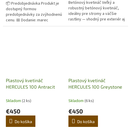
Betónový kvetináč Veľký a
📦 Predobjednávka Produkt je
robustný betónový kvetináč,
dostupný formou
ideálny pre stromy a väčšie
predobjednávky za zvýhodnenú
rastliny — vhodný pre exteriér aj
cenu. 📅 Dodanie: marec
priestranné interiéry. Vďaka
Originálny terakotový kvetináč z
svojej masívnej konštrukcii a...
Imprunety v Taliansku. Ručná
výroba,...
Plastový kvetináč
Plastový kvetináč
HERCULES 100 Antracit
HERCULES 100 Greystone
Skladom
(2 ks)
Skladom
(6 ks)
€450
€450
Do košíka
Do košíka