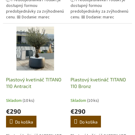
📦 Predobjednávka Produkt je
📦 Predobjednávka Produkt je
dostupný formou
dostupný formou
predobjednávky za zvýhodnenú
predobjednávky za zvýhodnenú
cenu. 📅 Dodanie: marec
cenu. 📅 Dodanie: marec
Originálny terakotový kvetináč z
Originálny terakotový kvetináč z
Imprunety v Taliansku. Ručná
Imprunety v Taliansku. Ručná
výroba,...
výroba,...
Plastový kvetináč TITANO
Plastový kvetináč TITANO
110 Antracit
110 Bronz
Skladom
(10 ks)
Skladom
(10 ks)
€290
€290
Do košíka
Do košíka