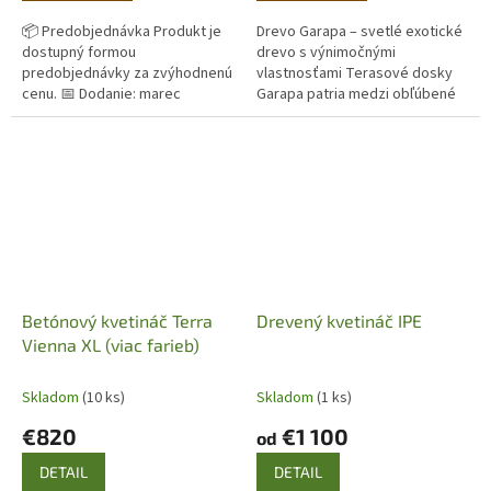
📦 Predobjednávka Produkt je
Drevo Garapa – svetlé exotické
dostupný formou
drevo s výnimočnými
predobjednávky za zvýhodnenú
vlastnosťami Terasové dosky
cenu. 📅 Dodanie: marec
Garapa patria medzi obľúbené
Originálny terakotový kvetináč z
exotické dreviny najmä vďaka
Imprunety v Taliansku. Ručná
svojmu jedinečnému vzhľadu. Na
výroba,...
rozdiel...
Betónový kvetináč Terra
Drevený kvetináč IPE
Vienna XL (viac farieb)
Skladom
(10 ks)
Skladom
(1 ks)
€820
€1 100
od
DETAIL
DETAIL