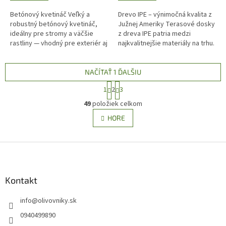
Betónový kvetináč Veľký a
Drevo IPE – výnimočná kvalita z
robustný betónový kvetináč,
Južnej Ameriky Terasové dosky
ideálny pre stromy a väčšie
z dreva IPE patria medzi
rastliny — vhodný pre exteriér aj
najkvalitnejšie materiály na trhu.
priestranné interiéry. Vďaka
Vynikajú svojou mimoriadnou
svojej masívnej konštrukcii a...
odolnosťou, prvotriednymi...
NAČÍTAŤ 1 ĎALŠIU
S
1
2
3
t
O
r
49
položiek celkom
v
á
l
HORE
n
á
k
d
o
v
Z
a
a
c
á
n
i
p
i
e
ä
Kontakt
e
p
t
r
info
@
olivovniky.sk
i
v
e
k
0940499890
y