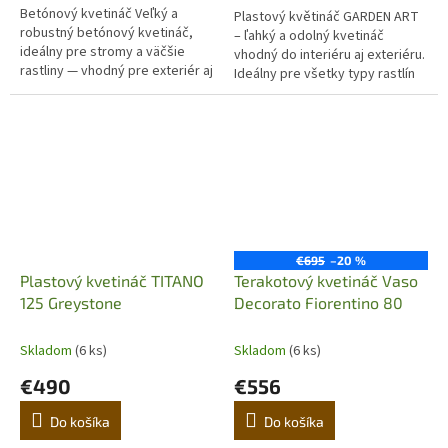
Betónový kvetináč Veľký a
Plastový květináč GARDEN ART
robustný betónový kvetináč,
– ľahký a odolný kvetináč
ideálny pre stromy a väčšie
vhodný do interiéru aj exteriéru.
rastliny — vhodný pre exteriér aj
Ideálny pre všetky typy rastlín
priestranné interiéry. Vďaka
vrátane olivovníkov. Odoláva UV
svojej masívnej konštrukcii a...
žiareniu, mrazu a...
€695
–20 %
Plastový kvetináč TITANO
Terakotový kvetináč Vaso
125 Greystone
Decorato Fiorentino 80
Skladom
(6 ks)
Skladom
(6 ks)
€490
€556
Do košíka
Do košíka