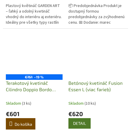
Plastový květináč GARDEN ART
📦 Predobjednávka Produkt je
– ľahký a odolný kvetináč
dostupný formou
vhodný do interiéru aj exteriéru.
predobjednávky za zvýhodnenú
Ideálny pre všetky typy rastlín
cenu. 📅 Dodanie: marec
vrátane olivovníkov. Odoláva UV
Originálny terakotový kvetináč z
žiareniu, mrazu a...
Imprunety v Taliansku. Ručná
výroba,...
€751
–19 %
Terakotový kvetináč
Betónový kvetináč Fusion
Cilindro Doppio Bordo
Essen L (viac farieb)
Liscio 86
Skladom
(3 ks)
Skladom
(10 ks)
€601
€620
DETAIL
Do košíka