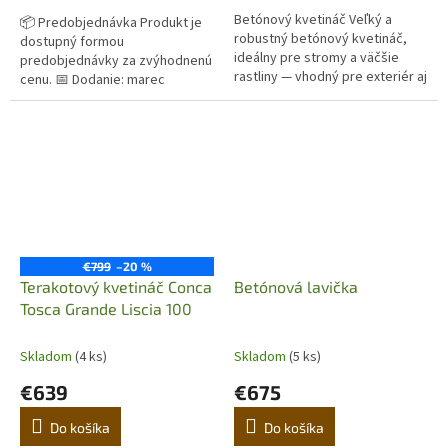
Betónový kvetináč Veľký a
📦 Predobjednávka Produkt je
robustný betónový kvetináč,
dostupný formou
ideálny pre stromy a väčšie
predobjednávky za zvýhodnenú
rastliny — vhodný pre exteriér aj
cenu. 📅 Dodanie: marec
priestranné interiéry. Vďaka
Originálny terakotový kvetináč z
svojej masívnej konštrukcii a...
Imprunety v Taliansku. Ručná
výroba,...
€799
–20 %
Terakotový kvetináč Conca
Betónová lavička
Tosca Grande Liscia 100
Skladom
(4 ks)
Skladom
(5 ks)
€639
€675
Do košíka
Do košíka