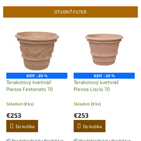
e
n
OTVORIŤ FILTER
i
e
V
p
ý
r
p
o
i
d
s
u
p
k
r
t
o
€317
–20 %
€317
–20 %
o
d
Terakotový kvetináč
Terakotový kvetináč
v
u
Pienza Festonato 70
Pienza Liscio 70
k
t
Skladom
(8 ks)
Skladom
(8 ks)
o
€253
€253
v
Do košíka
Do košíka