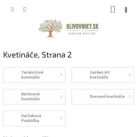
Prejsť
NÁKUP
na
obsah
KOŠÍK
Kvetináče
, Strana 2
Terakotové
Garden Art
kvetináče
kvetináče
Betónové
Drevené kvetináče
kvetináče
Darčeková
Poukážka