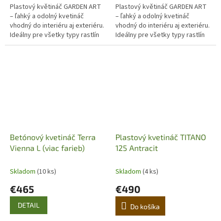
Plastový květináč GARDEN ART
Plastový květináč GARDEN ART
– ľahký a odolný kvetináč
– ľahký a odolný kvetináč
vhodný do interiéru aj exteriéru.
vhodný do interiéru aj exteriéru.
Ideálny pre všetky typy rastlín
Ideálny pre všetky typy rastlín
vrátane olivovníkov. Odoláva UV
vrátane olivovníkov. Odoláva UV
žiareniu, mrazu a...
žiareniu, mrazu a...
Betónový kvetináč Terra
Plastový kvetináč TITANO
Vienna L (viac farieb)
125 Antracit
Skladom
(10 ks)
Skladom
(4 ks)
€465
€490
DETAIL
Do košíka