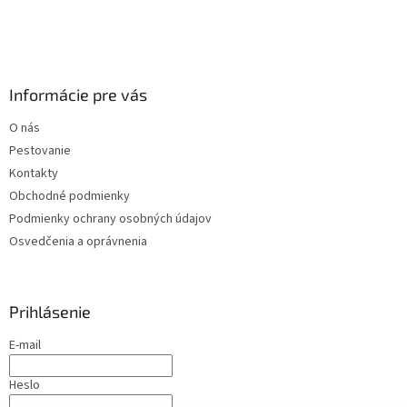
v
ý
p
i
s
Informácie pre vás
u
O nás
Pestovanie
Kontakty
Obchodné podmienky
Podmienky ochrany osobných údajov
Osvedčenia a oprávnenia
Prihlásenie
E-mail
Heslo