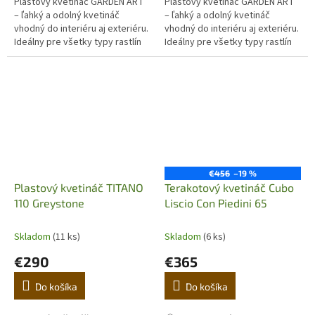
Plastový květináč GARDEN ART
Plastový květináč GARDEN ART
– ľahký a odolný kvetináč
– ľahký a odolný kvetináč
vhodný do interiéru aj exteriéru.
vhodný do interiéru aj exteriéru.
Ideálny pre všetky typy rastlín
Ideálny pre všetky typy rastlín
vrátane olivovníkov. Odoláva UV
vrátane olivovníkov. Odoláva UV
žiareniu, mrazu a...
žiareniu, mrazu a...
€456
–19 %
Plastový kvetináč TITANO
Terakotový kvetináč Cubo
110 Greystone
Liscio Con Piedini 65
Skladom
(11 ks)
Skladom
(6 ks)
€290
€365
Do košíka
Do košíka