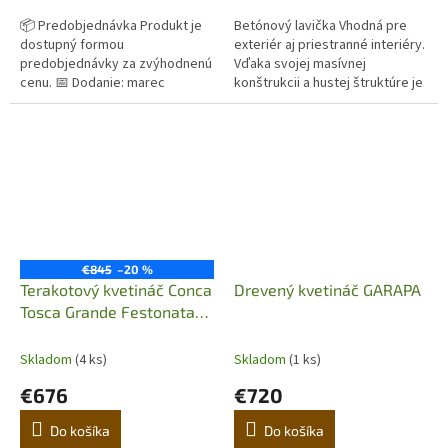
📦 Predobjednávka Produkt je
Betónový lavička Vhodná pre
dostupný formou
exteriér aj priestranné interiéry.
predobjednávky za zvýhodnenú
Vďaka svojej masívnej
cenu. 📅 Dodanie: marec
konštrukcii a hustej štruktúre je
Originálny terakotový kvetináč z
odolný voči poveternostným...
Imprunety v Taliansku. Ručná
výroba,...
€845
–20 %
Terakotový kvetináč Conca
Drevený kvetináč GARAPA
Tosca Grande Festonata
100
Skladom
(4 ks)
Skladom
(1 ks)
€676
€720
Do košíka
Do košíka