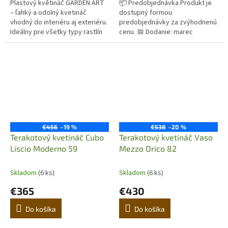
Plastový květináč GARDEN ART
📦 Predobjednávka Produkt je
– ľahký a odolný kvetináč
dostupný formou
vhodný do interiéru aj exteriéru.
predobjednávky za zvýhodnenú
Ideálny pre všetky typy rastlín
cenu. 📅 Dodanie: marec
vrátane olivovníkov. Odoláva UV
Originálny terakotový kvetináč z
žiareniu, mrazu a...
Imprunety v Taliansku. Ručná
výroba,...
€456
–19 %
€538
–20 %
Terakotový kvetináč Cubo
Terakotový kvetináč Vaso
Liscio Moderno 59
Mezzo Orico 82
Skladom
(6 ks)
Skladom
(6 ks)
€365
€430
Do košíka
Do košíka