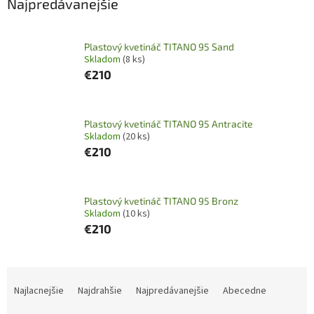
Najpredávanejšie
Plastový kvetináč TITANO 95 Sand
Skladom
(8 ks)
€210
Plastový kvetináč TITANO 95 Antracite
Skladom
(20 ks)
€210
Plastový kvetináč TITANO 95 Bronz
Skladom
(10 ks)
€210
R
a
Najlacnejšie
Najdrahšie
Najpredávanejšie
Abecedne
d