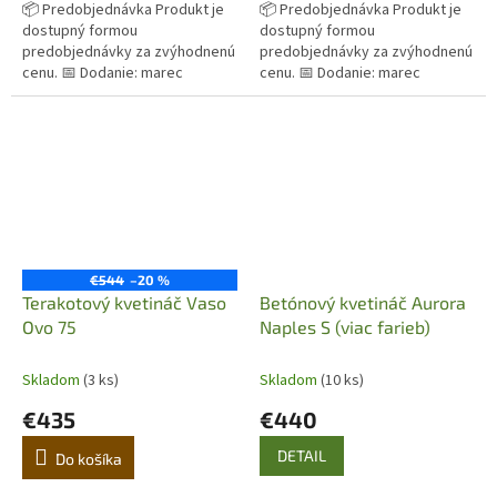
📦 Predobjednávka Produkt je
📦 Predobjednávka Produkt je
dostupný formou
dostupný formou
predobjednávky za zvýhodnenú
predobjednávky za zvýhodnenú
cenu. 📅 Dodanie: marec
cenu. 📅 Dodanie: marec
Originálny terakotový kvetináč z
Originálny terakotový kvetináč z
Imprunety v Taliansku. Ručná
Imprunety v Taliansku. Ručná
výroba,...
výroba,...
€544
–20 %
Terakotový kvetináč Vaso
Betónový kvetináč Aurora
Ovo 75
Naples S (viac farieb)
Skladom
(3 ks)
Skladom
(10 ks)
€435
€440
DETAIL
Do košíka